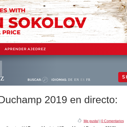
APRENDER AJEDREZ
ez
S
BUSCAR:
IDIOMAS:
DE
EN
ES
FR
 Duchamp 2019 en directo:
Me gusta!
|
0 Comentarios