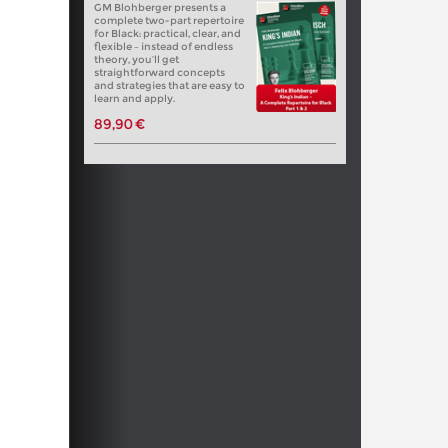
GM Blohberger presents a
complete two-part repertoire
for Black: practical, clear, and
flexible – instead of endless
theory, you’ll get
straightforward concepts
and strategies that are easy to
learn and apply.
89,90 €