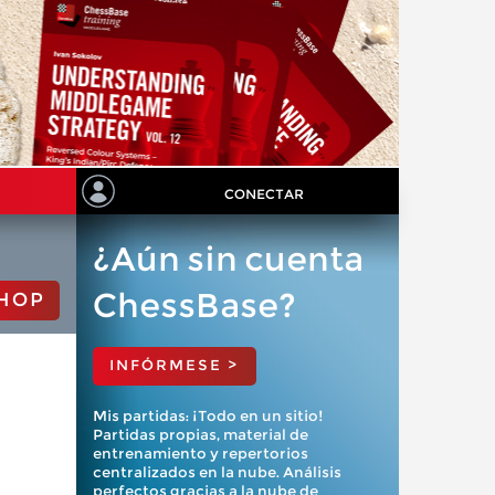
CONECTAR
¿Aún sin cuenta
ChessBase?
HOP
INFÓRMESE >
Mis partidas: ¡Todo en un sitio!
Partidas propias, material de
entrenamiento y repertorios
centralizados en la nube. Análisis
perfectos gracias a la nube de