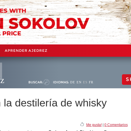
APRENDER AJEDREZ
ez
S
BUSCAR:
IDIOMAS:
DE
EN
ES
FR
 la destilería de whisky
Me gusta!
|
0 Comentarios