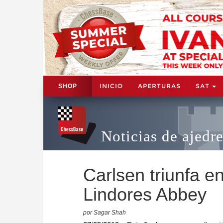
INICIO
APERTURAS
SAT
SHOP
Noticias de ajedr
Carlsen triunfa en
Lindores Abbey
por Sagar Shah