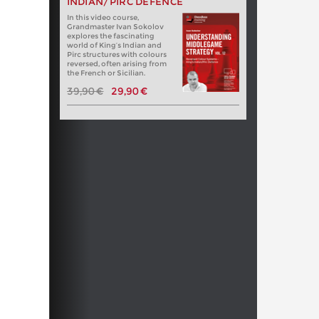
INDIAN/PIRC DEFENCE
In this video course,
Grandmaster Ivan Sokolov
explores the fascinating
world of King’s Indian and
Pirc structures with colours
reversed, often arising from
the French or Sicilian.
39,90 €
29,90 €