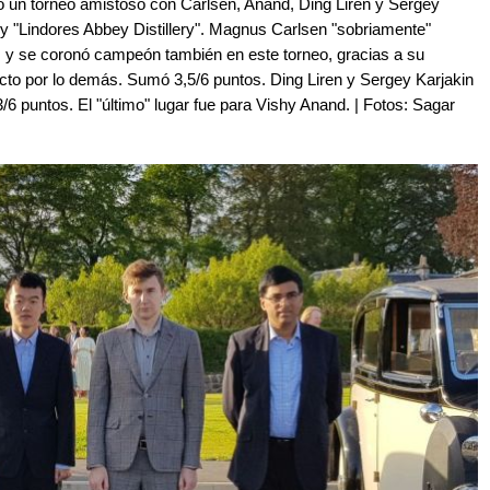
ó un torneo amistoso con Carlsen, Anand, Ding Liren y Sergey
ky "Lindores Abbey Distillery". Magnus Carlsen "sobriamente"
s y se coronó campeón también en este torneo, gracias a su
victo por lo demás. Sumó 3,5/6 puntos. Ding Liren y Sergey Karjakin
/6 puntos. El "último" lugar fue para Vishy Anand. | Fotos: Sagar