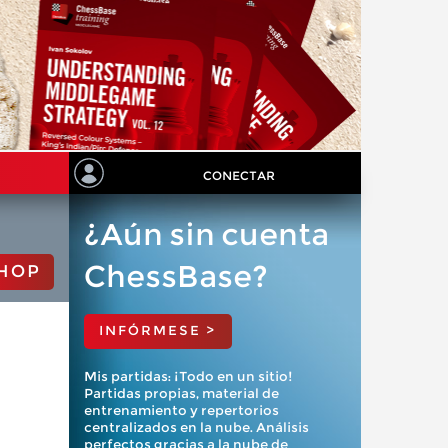
CONECTAR
¿Aún sin cuenta
ChessBase?
HOP
INFÓRMESE >
Mis partidas: ¡Todo en un sitio!
Partidas propias, material de
entrenamiento y repertorios
centralizados en la nube. Análisis
perfectos gracias a la nube de