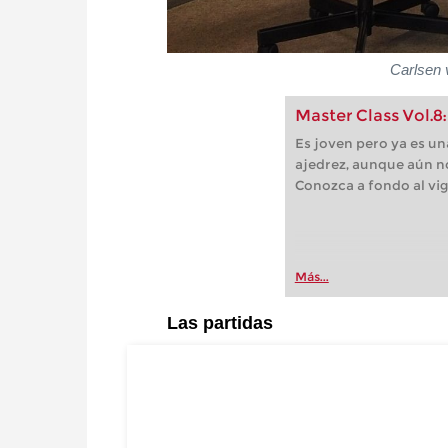
Carlsen 
Master Class Vol.8
Es joven pero ya es una
ajedrez, aunque aún no
Conozca a fondo al v
Más...
Las partidas