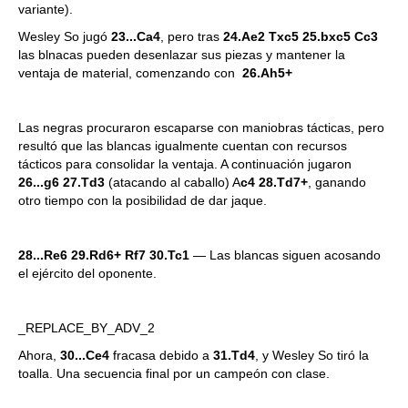
variante).
Wesley So jugó
23...Ca4
, pero tras
24.Ae2 Txc5 25.bxc5 Cc3
las blnacas pueden desenlazar sus piezas y mantener la
ventaja de material, comenzando con
26.Ah5+
Las negras procuraron escaparse con maniobras tácticas, pero
resultó que las blancas igualmente cuentan con recursos
tácticos para consolidar la ventaja. A continuación jugaron
26...g6 27.Td3
(atacando al caballo) A
c4 28.Td7+
, ganando
otro tiempo con la posibilidad de dar jaque.
28...Re6 29.Rd6+ Rf7 30.Tc1
— Las blancas siguen acosando
el ejército del oponente.
_REPLACE_BY_ADV_2
Ahora,
30...Ce4
fracasa debido a
31.Td4
, y Wesley So tiró la
toalla. Una secuencia final por un campeón con clase.