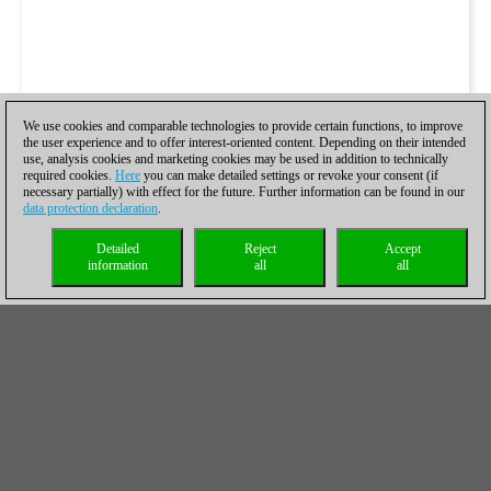
We use cookies and comparable technologies to provide certain functions, to improve
the user experience and to offer interest-oriented content. Depending on their intended
use, analysis cookies and marketing cookies may be used in addition to technically
required cookies.
Here
you can make detailed settings or revoke your consent (if
necessary partially) with effect for the future. Further information can be found in our
data protection declaration
.
Detailed
Reject
Accept
information
all
all