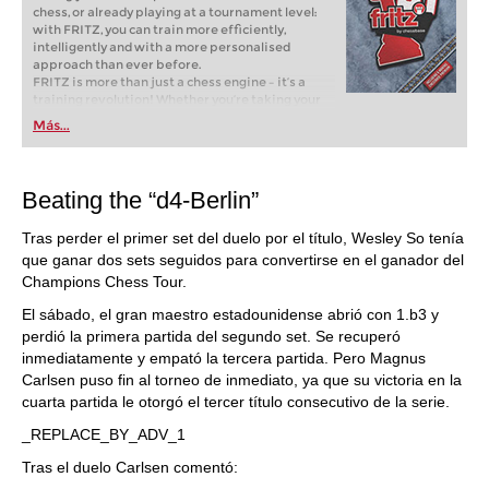
chess, or already playing at a tournament level:
with FRITZ, you can train more efficiently,
intelligently and with a more personalised
approach than ever before.
FRITZ is more than just a chess engine – it’s a
training revolution! Whether you’re taking your
first steps into the world of club chess, or already
Más...
playing at a tournament level: with FRITZ, you can
train more efficiently, intelligently and with a
more personalised approach than ever before.
Beating the “d4-Berlin”
Tras perder el primer set del duelo por el título, Wesley So tenía
que ganar dos sets seguidos para convertirse en el ganador del
Champions Chess Tour.
El sábado, el gran maestro estadounidense abrió con 1.b3 y
perdió la primera partida del segundo set. Se recuperó
inmediatamente y empató la tercera partida. Pero Magnus
Carlsen puso fin al torneo de inmediato, ya que su victoria en la
cuarta partida le otorgó el tercer título consecutivo de la serie.
_REPLACE_BY_ADV_1
Tras el duelo Carlsen comentó: