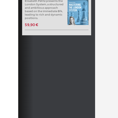
Elisabeth Pähtz presents the
London System, a structured
and ambitious approach
based on the immediate Bf4,
leading to rich and dynamic
positions.
59,90 €