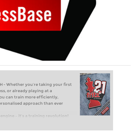
Whether you’re taking your first
ss, or already playing at a
ou can train more efficiently,
personalised approach than ever
engine – it’s a training revolution!
t steps into the world of club chess,
ent level: with FRITZ, you can train