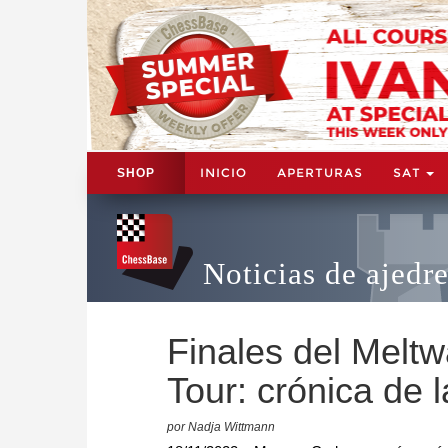
INICIO
APERTURAS
SAT
SHOP
Noticias de ajedr
Finales del Melt
Tour: crónica de 
por Nadja Wittmann