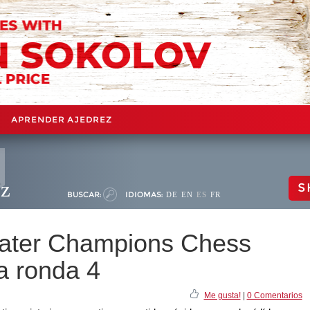
APRENDER AJEDREZ
ez
S
BUSCAR:
IDIOMAS:
DE
EN
ES
FR
water Champions Chess
la ronda 4
Me gusta!
|
0 Comentarios