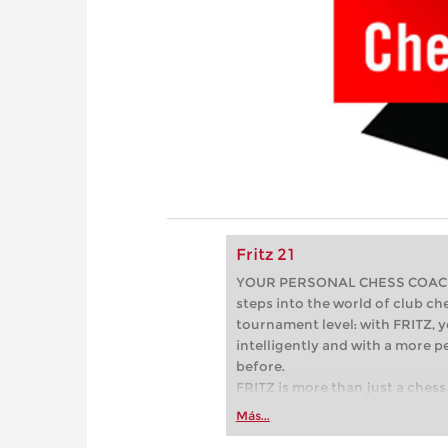
Fritz 21
YOUR PERSONAL CHESS COACH - 
steps into the world of club che
tournament level: with FRITZ, y
intelligently and with a more 
before.
FRITZ is more than just a chess 
Whether you’re taking your firs
Más...
or already playing at a tournam