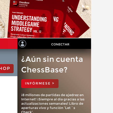
CONECTAR
¿Aún sin cuenta
ChessBase?
HOP
INFÓRMESE >
¡8 millones de partidas de ajedrez en
Internet! ¡Siempre al día gracias a las
actualizaciones semanales! Libro de
aperturas vivo y función “Let´s
Check”.