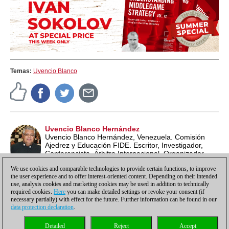
Temas:
Uvencio Blanco
Uvencio Blanco Hernández
Uvencio Blanco Hernández, Venezuela. Comisión
Ajedrez y Educación FIDE. Escritor, Investigador,
Conferencista, Árbitro Internacional, Organizador
Internacional, Entrenador, Profesor de Ajedrez ECU y
We use cookies and comparable technologies to provide certain functions, to improve
Lead School Instructor FIDE.
the user experience and to offer interest-oriented content. Depending on their intended
use, analysis cookies and marketing cookies may be used in addition to technically
required cookies.
Here
you can make detailed settings or revoke your consent (if
necessary partially) with effect for the future. Further information can be found in our
data protection declaration
.
Política de privacidad
|
Pie de imprenta
|
Para contactar
|
Cookies Management
|
Detailed
Reject
Accept