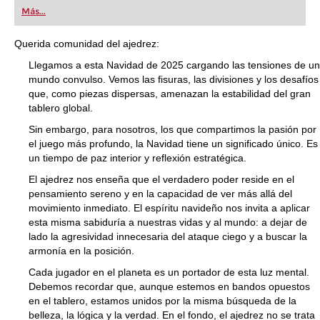
first steps into the world of club chess, or already
Más...
playing at a tournament level: with FRITZ, you can
train more efficiently, intelligently and with a
more personalised approach than ever before.
Querida comunidad del ajedrez:
Llegamos a esta Navidad de 2025 cargando las tensiones de un
mundo convulso. Vemos las fisuras, las divisiones y los desafíos
que, como piezas dispersas, amenazan la estabilidad del gran
tablero global.
Sin embargo, para nosotros, los que compartimos la pasión por
el juego más profundo, la Navidad tiene un significado único. Es
un tiempo de paz interior y reflexión estratégica.
El ajedrez nos enseña que el verdadero poder reside en el
pensamiento sereno y en la capacidad de ver más allá del
movimiento inmediato. El espíritu navideño nos invita a aplicar
esta misma sabiduría a nuestras vidas y al mundo: a dejar de
lado la agresividad innecesaria del ataque ciego y a buscar la
armonía en la posición.
Cada jugador en el planeta es un portador de esta luz mental.
Debemos recordar que, aunque estemos en bandos opuestos
en el tablero, estamos unidos por la misma búsqueda de la
belleza, la lógica y la verdad. En el fondo, el ajedrez no se trata