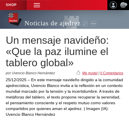
SHOP
TOGGLE
NAVIGATION
Noticias de ajedrez
Un mensaje navideño:
«Que la paz ilumine el
tablero global»
por Uvencio Blanco Hernández
Me gusta!
|
0 Comentarios
25/12/2025 – En este mensaje navideño dirigido a la comunidad
ajedrecística, Uvencio Blanco invita a la reflexión en un contexto
mundial marcado por la tensión y la incertidumbre. A través de
metáforas del tablero, el texto propone recuperar la serenidad,
el pensamiento consciente y el respeto mutuo como valores
compartidos por quienes aman el ajedrez. | Imagen (IA):
Uvencio Blanco Hernández