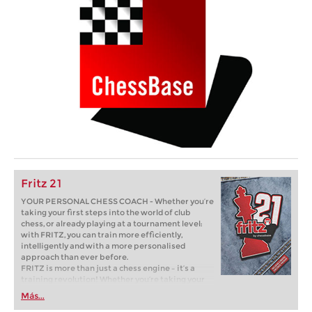
Fritz 21
YOUR PERSONAL CHESS COACH - Whether you’re
taking your first steps into the world of club
chess, or already playing at a tournament level:
with FRITZ, you can train more efficiently,
intelligently and with a more personalised
approach than ever before.
FRITZ is more than just a chess engine – it’s a
training revolution! Whether you’re taking your
first steps into the world of club chess, or already
Más...
playing at a tournament level: with FRITZ, you can