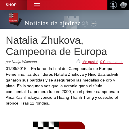
SHOP
TOGGLE
NAVIGATION
Noticias de ajedrez
Natalia Zhukova,
Campeona de Europa
por Nadja Wittmann
Me gusta!
|
0 Comentarios
01/06/2015 – En la ronda final del Campeonato de Europa
Femenino, las dos líderes Natalia Zhukova y Nino Batsiashvili
ganaron sus partidas y se aseguraron las medallas de oro y
plata. Es la segunda vez que la ucrania gana el título
continental. La primera fue en 2000, en el primer campeonato.
Alisa Kashlinskaya venció a Hoang Thanh Trang y cosechó el
bronce. Tras 11 rondas...