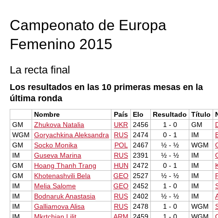
train more efficiently, intelligently and with a
more personalised approach than ever before.
Campeonato de Europa
Femenino 2015
La recta final
Los resultados en las 10 primeras mesas en la
última ronda
Nombre
País
Elo
Resultado
Título
GM
Zhukova Natalia
UKR
2456
1 - 0
GM
WGM
Goryachkina Aleksandra
RUS
2474
0 - 1
IM
GM
Socko Monika
POL
2467
½ - ½
WGM
IM
Guseva Marina
RUS
2391
½ - ½
IM
GM
Hoang Thanh Trang
HUN
2472
0 - 1
IM
GM
Khotenashvili Bela
GEO
2527
½ - ½
IM
IM
Melia Salome
GEO
2452
1 - 0
IM
IM
Bodnaruk Anastasia
RUS
2402
½ - ½
IM
IM
Galliamova Alisa
RUS
2478
1 - 0
WGM
IM
Mkrtchian Lilit
ARM
2459
1 - 0
WGM