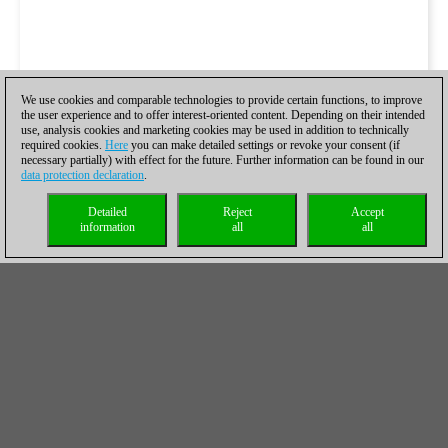
We use cookies and comparable technologies to provide certain functions, to improve
the user experience and to offer interest-oriented content. Depending on their intended
use, analysis cookies and marketing cookies may be used in addition to technically
required cookies.
Here
you can make detailed settings or revoke your consent (if
necessary partially) with effect for the future. Further information can be found in our
data protection declaration
.
Detailed
Reject
Accept
information
all
all