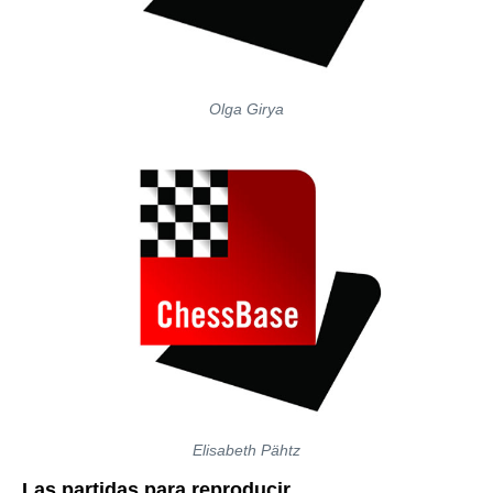
Olga Girya
Elisabeth Pähtz
Las partidas para reproducir