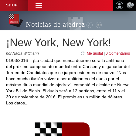
SHOP
TOGGLE
NAVIGATION
Noticias de ajedrez
¡New York, New York!
por Nadja Wittmann
Me gusta!
|
0 Comentarios
01/03/2016 – ¡La ciudad que nunca duerme será la anfitriona
del próximo campeonato mundial entre Carlsen y el ganador del
Torneo de Candidatos que se jugará este mes de marzo. "Nos
hace mucha ilusión volver a ser anfitriones del duelo por el
máximo título mundial de ajedrez", comentó el alcalde de Nueva
York Bill de Blasio. El duelo será a 12 partidas, entre el 11 y el
30 de noviembre de 2016. El premio es un millón de dólares.
Los datos...