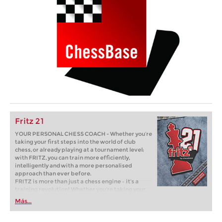
Fritz 21
YOUR PERSONAL CHESS COACH - Whether you’re
taking your first steps into the world of club
chess, or already playing at a tournament level:
with FRITZ, you can train more efficiently,
intelligently and with a more personalised
approach than ever before.
FRITZ is more than just a chess engine – it’s a
training revolution! Whether you’re taking your
first steps into the world of club chess, or already
Más...
playing at a tournament level: with FRITZ, you can
train more efficiently, intelligently and with a
more personalised approach than ever before.