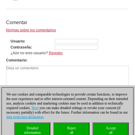
Comentar
Normas sobre los comentarios
Usuario
Contraseña
¿Aún no eres usuario?
Registro
Comentario
We use cookies and comparable technologies to provide certain functions, to improve
the user experience and to offer interest-oriented content. Depending on their intended
use, analysis cookies and marketing cookies may be used in addition to technically
required cookies.
Here
you can make detailed settings or revoke your consent (if
necessary partially) with effect for the future. Further information can be found in our
data protection declaration
.
Política de privacidad
|
Pie de imprenta
|
Para contactar
|
Cookies Management
|
Detailed
Reject
Accept
Licencias
|
Compliance Hotline
|
Inicio
information
all
all