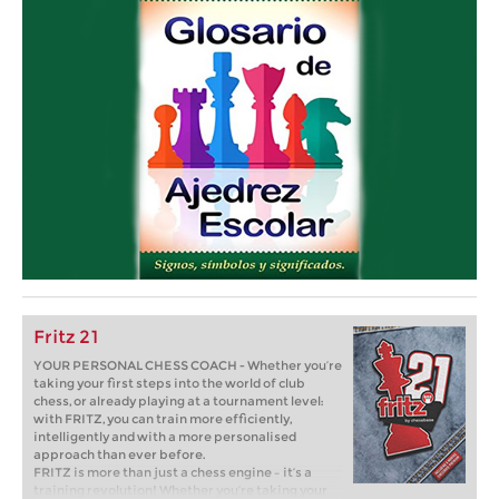
Fritz 21
YOUR PERSONAL CHESS COACH - Whether you’re
taking your first steps into the world of club
chess, or already playing at a tournament level:
with FRITZ, you can train more efficiently,
intelligently and with a more personalised
approach than ever before.
FRITZ is more than just a chess engine – it’s a
training revolution! Whether you’re taking your