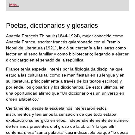
first steps into the world of club chess, or already
Más...
playing at a tournament level: with FRITZ, you can
train more efficiently, intelligently and with a
more personalised approach than ever before.
Poetas, diccionarios y glosarios
Anatole François Thibault (1844-1924), mejor conocido como
Anatole France, escritor francés galardonado con el Premio
Nobel de Literatura (1921), inició su cercanía a las letras como
lector en el seno familiar y como bibliotecario; llegando a ejercer
dicho cargo en el senado de la república.
France tenía especial interés por la filología (la disciplina que
estudia las culturas tal como se manifiestan en su lengua y en
su literatura, principalmente a través de los textos escritos) y,
por ende, los glosarios y los diccionarios. De estos últimos, en
una oportunidad afirmó que “Un diccionario es un universo en
orden alfabético.”
Ciertamente, desde la escuela nos interesaron estos
instrumentos y teníamos la sensación de que todo estaba
explicado o sumergido en ellos; independientemente de número
de términos presentes o el groso de la obra. Y lo que allí
contenían, era “santa palabra” casi indiscutible porque “lo decía