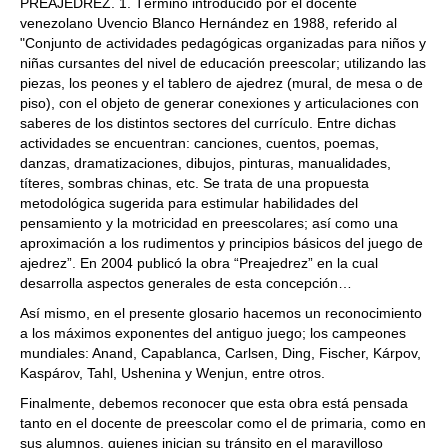
PREAJEDREZ. 1. Término introducido por el docente
venezolano Uvencio Blanco Hernández en 1988, referido al
"Conjunto de actividades pedagógicas organizadas para niños y
niñas cursantes del nivel de educación preescolar; utilizando las
piezas, los peones y el tablero de ajedrez (mural, de mesa o de
piso), con el objeto de generar conexiones y articulaciones con
saberes de los distintos sectores del currículo. Entre dichas
actividades se encuentran: canciones, cuentos, poemas,
danzas, dramatizaciones, dibujos, pinturas, manualidades,
títeres, sombras chinas, etc. Se trata de una propuesta
metodológica sugerida para estimular habilidades del
pensamiento y la motricidad en preescolares; así como una
aproximación a los rudimentos y principios básicos del juego de
ajedrez”. En 2004 publicó la obra “Preajedrez” en la cual
desarrolla aspectos generales de esta concepción…
Así mismo, en el presente glosario hacemos un reconocimiento
a los máximos exponentes del antiguo juego; los campeones
mundiales: Anand, Capablanca, Carlsen, Ding, Fischer, Kárpov,
Kaspárov, Tahl, Ushenina y Wenjun, entre otros.
Finalmente, debemos reconocer que esta obra está pensada
tanto en el docente de preescolar como el de primaria, como en
sus alumnos, quienes inician su tránsito en el maravilloso