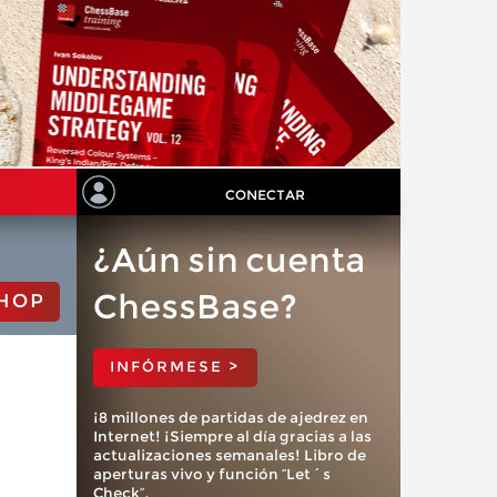
CONECTAR
¿Aún sin cuenta
ChessBase?
HOP
INFÓRMESE >
¡8 millones de partidas de ajedrez en
Internet! ¡Siempre al día gracias a las
actualizaciones semanales! Libro de
aperturas vivo y función “Let´s
Check”.