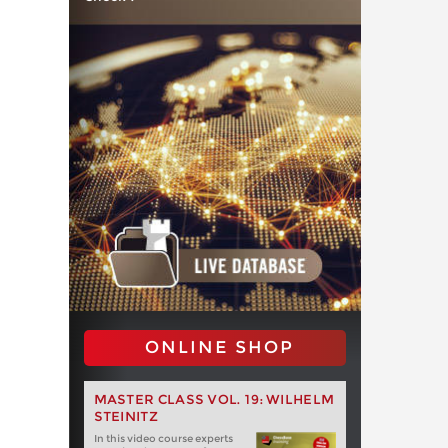
ONLINE SHOP
MASTER CLASS VOL. 19: WILHELM
STEINITZ
In this video course experts