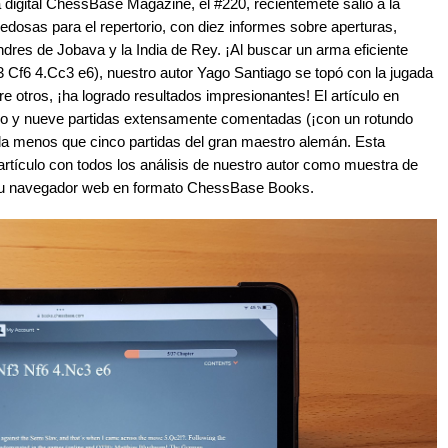
 digital ChessBase Magazine, el #220, recientemete salió a la
dosas para el repertorio, con diez informes sobre aperturas,
ndres de Jobava y la India de Rey. ¡Al buscar un arma eficiente
3 Cf6 4.Cc3 e6), nuestro autor Yago Santiago se topó con la jugada
e otros, ¡ha logrado resultados impresionantes! El artículo en
rio y nueve partidas extensamente comentadas (¡con un rotundo
ada menos que cinco partidas del gran maestro alemán. Esta
artículo con todos los análisis de nuestro autor como muestra de
e su navegador web en formato ChessBase Books.