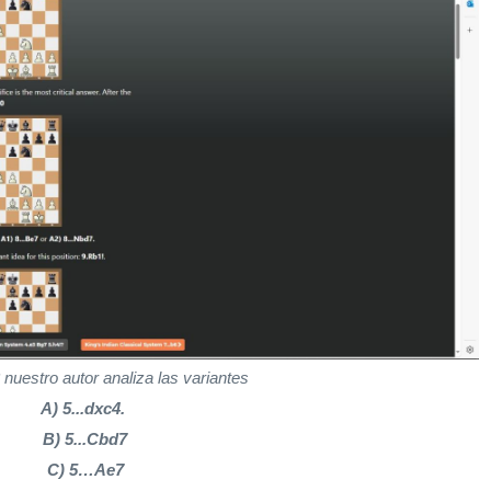
2
nuestro autor analiza las variantes
A) 5...dxc4.
B) 5...Cbd7
C) 5…Ae7