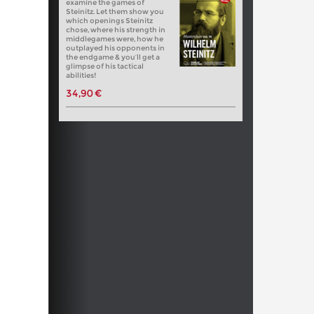
examine the games of
Steinitz. Let them show you
which openings Steinitz
chose, where his strength in
middlegames were, how he
outplayed his opponents in
the endgame & you’ll get a
glimpse of his tactical
abilities!
34,90 €