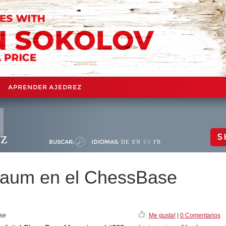
APRENDER AJEDREZ
ez
S
BUSCAR:
IDIOMAS:
DE
EN
ES
FR
baum en el ChessBase
ase
Me gusta!
|
0 Comentarios