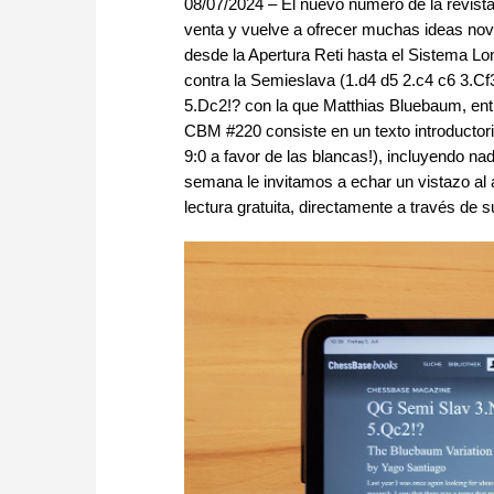
08/07/2024 – El nuevo número de la revista
venta y vuelve a ofrecer muchas ideas nove
desde la Apertura Reti hasta el Sistema Lo
contra la Semieslava (1.d4 d5 2.c4 c6 3.Cf
5.Dc2!? con la que Matthias Bluebaum, entr
CBM #220 consiste en un texto introducto
9:0 a favor de las blancas!), incluyendo n
semana le invitamos a echar un vistazo al 
lectura gratuita, directamente a través d