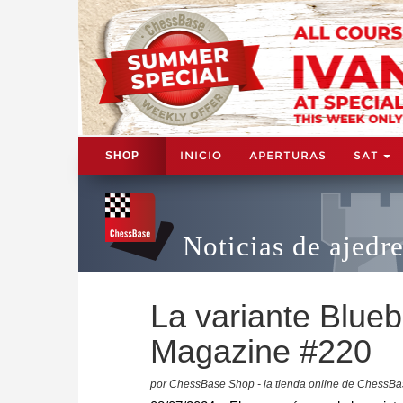
INICIO
APERTURAS
SAT
SHOP
Noticias de ajedr
La variante Blue
Magazine #220
por ChessBase Shop - la tienda online de ChessB