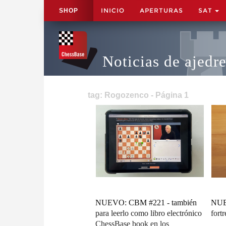
INICIO
APERTURAS
SAT
SHOP
Noticias de ajedr
tag: Rogozenco - Página 1
NUEVO: CBM #221 - también
NUE
para leerlo como libro electrónico
fortr
ChessBase book en los