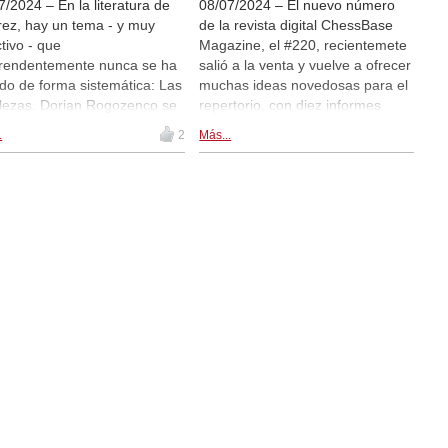
7/2024 – En la literatura de
08/07/2024 – El nuevo número
rez, hay un tema - y muy
de la revista digital ChessBase
ctivo - que
Magazine, el #220, recientemete
rendentemente nunca se ha
salió a la venta y vuelve a ofrecer
ado de forma sistemática: Las
muchas ideas novedosas para el
alezas. Dorian Rogozenco se
repertorio, con diez informes
one llenar este vacío con su
sobre aperturas, desde la
.
2
Más...
a columna sobre este tema
Apertura Reti hasta el Sistema
a revista ChessBase
Londres de Jobava y la India de
zine. En cada número,
Rey. ¡Al buscar un arma eficiente
zenco le presentará una
contra la Semieslava (1.d4 d5
aleza en un vídeo. "Hay
2.c4 c6 3.Cf3 Cf6 4.Cc3 e6),
alezas que son muy
nuestro autor Yago Santiago se
rtante a conocer. En mi
topó con la jugada 5.Dc2!? con la
a columna, empezaré por
que Matthias Bluebaum, entre
más sencillas", dice el ex
otros, ¡ha logrado resultados
enador de la selección
impresionantes! El artículo en
ana. La presentación de la
CBM #220 consiste en un texto
aleza va seguida de una serie
introductorio y nueve partidas
ídeos interactivos para
extensamente comentadas (¡con
arte a memorizar el motivo
un rotundo 9:0 a favor de las
orma divertida. ¿Conoces la
blancas!), incluyendo nada
leza con caballo y alfil contra
menos que cinco partidas del