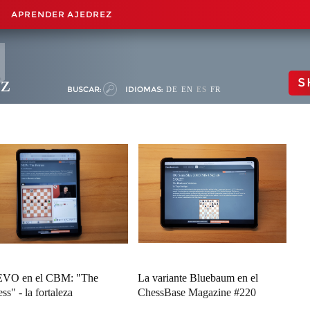
APRENDER AJEDREZ
ez
S
BUSCAR:
IDIOMAS:
DE
EN
ES
FR
VO en el CBM: "The
La variante Bluebaum en el
ess" - la fortaleza
ChessBase Magazine #220