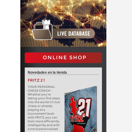
ONLINE SHOP
Novedades en la tienda
FRITZ 21
YOUR PERSONAL
CHESS COACH -
Whether you’re
taking your first steps
into the world of club
chess, or already
playing at a
tournament level:
with FRITZ, you can
train more efficiently,
intelligently and with
a more personalised