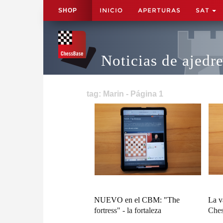
INICIO
APERTURAS
SAT
SHOP
Noticias de ajedr
tag: Marin - Página 1
NUEVO en el CBM: "The
La v
fortress" - la fortaleza
Ches