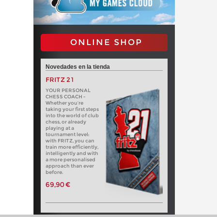
ONLINE SHOP
Novedades en la tienda
FRITZ 21
YOUR PERSONAL
CHESS COACH -
Whether you’re
taking your first steps
into the world of club
chess, or already
playing at a
tournament level:
with FRITZ, you can
train more efficiently,
intelligently and with
a more personalised
approach than ever
before.
69,90 €