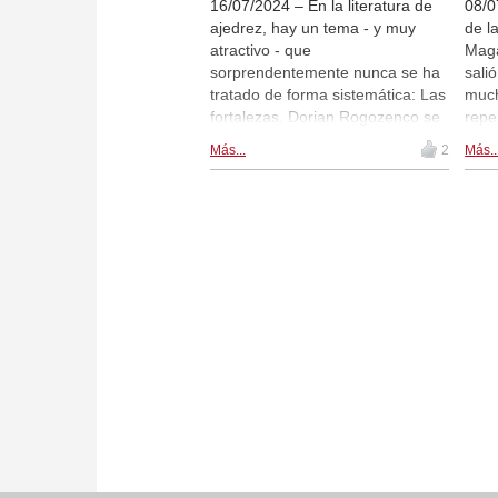
16/07/2024 – En la literatura de
08/0
ajedrez, hay un tema - y muy
de l
atractivo - que
Maga
sorprendentemente nunca se ha
sali
tratado de forma sistemática: Las
much
fortalezas. Dorian Rogozenco se
repe
propone llenar este vacío con su
sobr
Más...
2
Más..
nueva columna sobre este tema
Aper
en la revista ChessBase
Lond
Magazine. En cada número,
Rey.
Rogozenco le presentará una
cont
fortaleza en un vídeo. "Hay
2.c4
fortalezas que son muy
nues
importante a conocer. En mi
topó
nueva columna, empezaré por
que 
las más sencillas", dice el ex
otro
entrenador de la selección
impr
alemana. La presentación de la
CBM 
fortaleza va seguida de una serie
intr
de vídeos interactivos para
exte
ayudarte a memorizar el motivo
un r
de forma divertida. ¿Conoces la
blan
fortaleza con caballo y alfil contra
meno