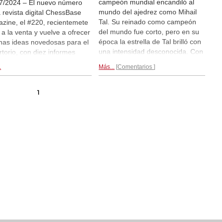
campeón mundial encandiló al
7/2024 – El nuevo número
mundo del ajedrez como Mihail
a revista digital ChessBase
Tal. Su reinado como campeón
zine, el #220, recientemete
del mundo fue corto, pero en su
ó a la venta y vuelve a ofrecer
época la estrella de Tal brilló con
as ideas novedosas para el
una intensidad desconocida. Con
rtorio, con diez informes
sus combinaciones y sacrificios
e aperturas, desde la
.
Más...
Comentarios
intuitivos, el joven Tal pasó por
tura Reti hasta el Sistema
encima de sus rivales y encantó
res de Jobava y la India de
al mundo del ajedrez con su
 ¡Al buscar un arma eficiente
1
juego de ataque arriesgado y sin
ra la Semieslava (1.d4 d5
concesiones.
Magistrales 2:
 c6 3.Cf3 Cf6 4.Cc3 e6),
Mihail Tal...
tro autor Yago Santiago se
 con la jugada 5.Dc2!? con la
Matthias Bluebaum, entre
s, ¡ha logrado resultados
esionantes! El artículo en
#220 consiste en un texto
oductorio y nueve partidas
nsamente comentadas (¡con
otundo 9:0 a favor de las
cas!), incluyendo nada
s que cinco partidas del