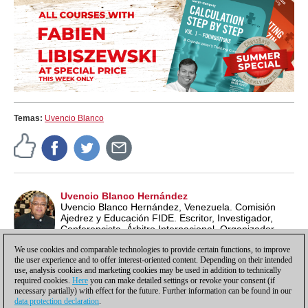
Temas:
Uvencio Blanco
Uvencio Blanco Hernández
Uvencio Blanco Hernández, Venezuela. Comisión
Ajedrez y Educación FIDE. Escritor, Investigador,
Conferencista, Árbitro Internacional, Organizador
Internacional, Entrenador, Profesor de Ajedrez ECU y
We use cookies and comparable technologies to provide certain functions, to improve
Lead School Instructor FIDE.
the user experience and to offer interest-oriented content. Depending on their intended
use, analysis cookies and marketing cookies may be used in addition to technically
required cookies.
Here
you can make detailed settings or revoke your consent (if
necessary partially) with effect for the future. Further information can be found in our
data protection declaration
.