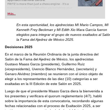
approach than ever before.
FRITZ is more than just a chess engine – it’s a
training revolution! Whether you’re taking your
first steps into the world of club chess, or already
Más...
playing at a tournament level: with FRITZ, you can
train more efficiently, intelligently and with a
more personalised approach than ever before.
En esta oportunidad, los ajedrecistas MI Mario Campos, MI
Kenneth Frey Beckman y MI Edith Xio Mara García fueron
elegidos para integrar el grupo de nuevos exaltados al Saló
la Fama del Ajedrez de México 2025.
Decisiones 2025
En el marco de la Reunión Ordinaria de la junta directiva del
Salón de la Fama del Ajedrez de México, los ajedrecistas
Gustavo Maass Garza (presidente), Guillermo Ruíz
(vicepresidente), Uvencio Blanco Hernández, (secretario) y
Genaro Alvídrez (miembro) se reunieron con el único objeto de
elegir a los representantes de las diez (10) categorías a ser
exaltadas en la III Edición de este Salón en 2025.
Luego de que el presidente Maass Garza diera la bienvenida a
los presentes y verificara el quorum reglamentario (4/7), habló
sobre la importancia de esta convocatoria, recordando algunas
fechas relacionadas con el proceso de Exaltación 2025, a ser