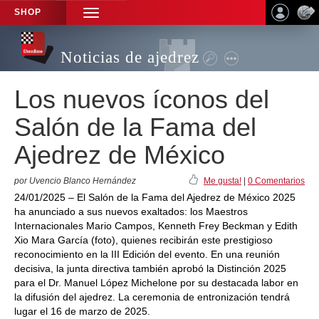
SHOP
TOGGLE
NAVIGATION
Noticias de ajedrez
Los nuevos íconos del
Salón de la Fama del
Ajedrez de México
por Uvencio Blanco Hernández
Me gusta!
|
0 Comentarios
24/01/2025 – El Salón de la Fama del Ajedrez de México 2025
ha anunciado a sus nuevos exaltados: los Maestros
Internacionales Mario Campos, Kenneth Frey Beckman y Edith
Xio Mara García (foto), quienes recibirán este prestigioso
reconocimiento en la III Edición del evento. En una reunión
decisiva, la junta directiva también aprobó la Distinción 2025
para el Dr. Manuel López Michelone por su destacada labor en
la difusión del ajedrez. La ceremonia de entronización tendrá
lugar el 16 de marzo de 2025.