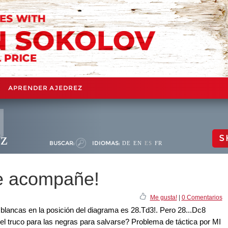
APRENDER AJEDREZ
ez
S
BUSCAR:
IDIOMAS:
DE
EN
ES
FR
me acompañe!
Me gusta!
|
0 Comentarios
blancas en la posición del diagrama es 28.Td3!. Pero 28...Dc8
 el truco para las negras para salvarse? Problema de táctica por MI