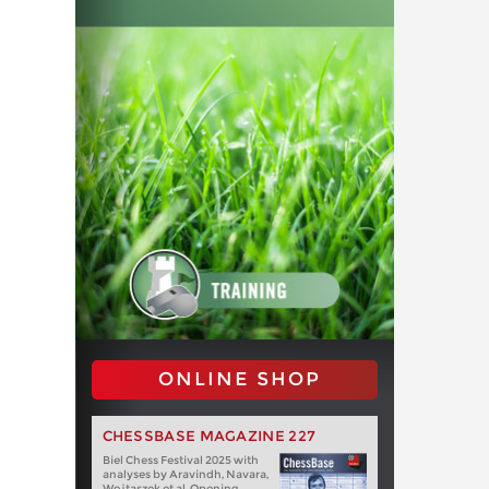
ONLINE SHOP
CHESSBASE MAGAZINE 227
Biel Chess Festival 2025 with
analyses by Aravindh, Navara,
Wojtaszek et al. Opening