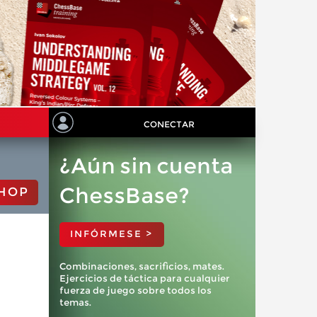
CONECTAR
¿Aún sin cuenta
ChessBase?
HOP
INFÓRMESE >
Combinaciones, sacrificios, mates.
Ejercicios de táctica para cualquier
fuerza de juego sobre todos los
temas.