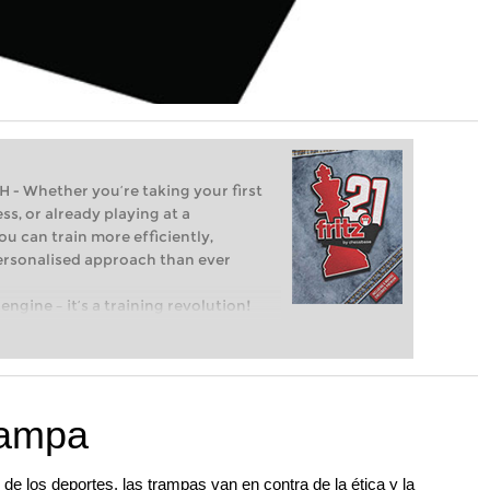
Whether you’re taking your first
ss, or already playing at a
ou can train more efficiently,
personalised approach than ever
engine – it’s a training revolution!
t steps into the world of club chess,
ent level: with FRITZ, you can train
 and with a more personalised
trampa
 de los deportes, las trampas van en contra de la ética y la