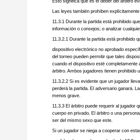
Esto significa que es el deber del árbitro 
Las leyes también prohíben explícitamente l
11.3.1 Durante la partida está prohibido qu
información o consejos; o analizar cualquier
11.3.2.1 Durante la partida está prohibido 
dispositivo electrónico no aprobado específ
del torneo pueden permitir que tales dispo
cuando el dispositivo esté completamente 
árbitro. Ambos jugadores tienen prohibido uti
11.3.2.2 Si es evidente que un jugador lleva
perderá la partida. El adversario ganará. L
menos grave.
11.3.3 El árbitro puede requerir al jugador 
cuerpo en privado. El árbitro o una persona
ser del mismo sexo que este.
Si un jugador se niega a cooperar con estas