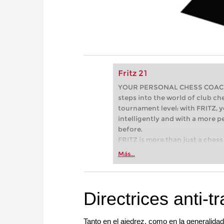
Fritz 21
YOUR PERSONAL CHESS COACH - 
steps into the world of club che
tournament level: with FRITZ, y
intelligently and with a more 
before.
FRITZ is more than just a chess 
Whether you’re taking your firs
Más...
or already playing at a tournam
more efficiently, intelligently
approach than ever before.
Directrices anti-
Tanto en el ajedrez, como en la generalidad