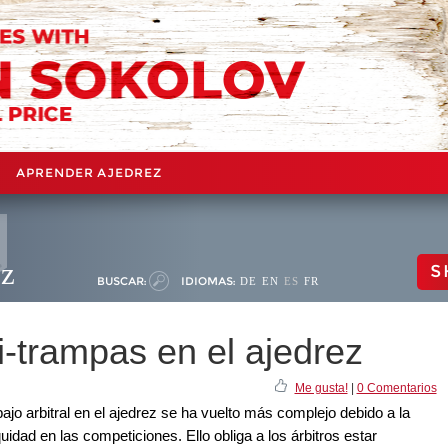
APRENDER AJEDREZ
ez
S
BUSCAR:
IDIOMAS:
DE
EN
ES
FR
-trampas en el ajedrez
Me gusta!
|
0 Comentarios
bajo arbitral en el ajedrez se ha vuelto más complejo debido a la
uidad en las competiciones. Ello obliga a los árbitros estar