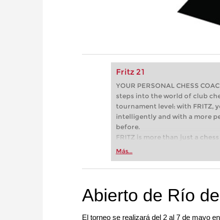
Fritz 21
YOUR PERSONAL CHESS COACH - 
steps into the world of club che
tournament level: with FRITZ, y
intelligently and with a more 
before.
FRITZ is more than just a chess 
Whether you’re taking your firs
Más...
or already playing at a tournam
more efficiently, intelligently
approach than ever before.
Abierto de Río d
El torneo se realizará del 2 al 7 de mayo 