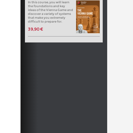
In this course, you will learn
the foundations and key
ideas of the Vienna Game and
discover a variety of systems
that make you extremely
difficult to prepare for.
39,90 €