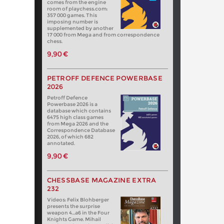
comes from the engine
room of playchess.com:
357 000 games. This
imposing number is
supplemented by another
17 000 from Mega and from correspondence
chess.
9,90 €
PETROFF DEFENCE POWERBASE
2026
Petroff Defence
Powerbase 2026 is a
database which contains
6475 high class games
from Mega 2026 and the
Correspondence Database
2026, of which 682
annotated.
9,90 €
CHESSBASE MAGAZINE EXTRA
232
Videos: Felix Blohberger
presents the surprise
weapon 4…a6 in the Four
Knights Game. Mihail