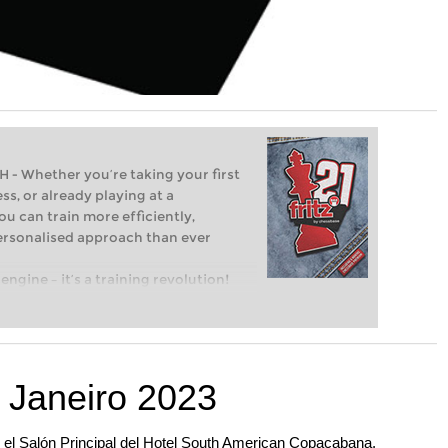
Whether you’re taking your first
ss, or already playing at a
ou can train more efficiently,
personalised approach than ever
engine – it’s a training revolution!
t steps into the world of club chess,
ent level: with FRITZ, you can train
 and with a more personalised
e Janeiro 2023
en el Salón Principal del Hotel South American Copacabana.