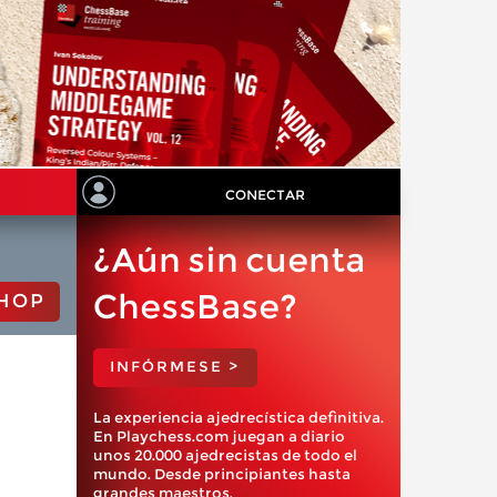
CONECTAR
¿Aún sin cuenta
ChessBase?
HOP
INFÓRMESE >
La experiencia ajedrecística definitiva.
En Playchess.com juegan a diario
unos 20.000 ajedrecistas de todo el
mundo. Desde principiantes hasta
grandes maestros.