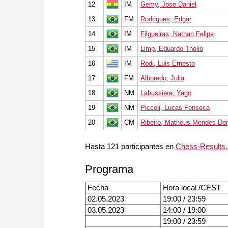
12
IM
Gemy, Jose Daniel
13
FM
Rodrigues, Edgar
14
IM
Filgueiras, Nathan Felipe
15
IM
Limp, Eduardo Thelio
16
IM
Rodi, Luis Ernesto
17
FM
Alboredo, Julia
18
NM
Labussiere, Yago
19
NM
Piccoli, Lucas Fonseca
20
CM
Ribeiro, Matheus Mendes Do
Hasta 121 participantes en
Chess-Results
Programa
Fecha
Hora local /CEST
02.05.2023
19:00 / 23:59
03.05.2023
14:00 / 19:00
19:00 / 23:59