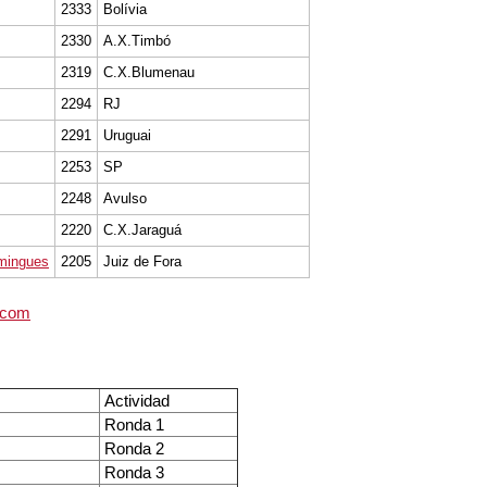
2333
Bolívia
2330
A.X.Timbó
2319
C.X.Blumenau
2294
RJ
2291
Uruguai
2253
SP
2248
Avulso
2220
C.X.Jaraguá
mingues
2205
Juiz de Fora
.com
Actividad
Ronda 1
Ronda 2
Ronda 3