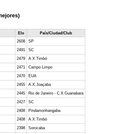
mejores)
Elo
País/Ciudad/Club
2608
SP
2491
SC
2479
A.X.Timbó
2471
Campo Limpo
2470
EUA
2455
A.X.Joaçaba
2445
Rio de Janeiro - C.X.Guanabara
2427
SC
2408
Pindamonhangaba
2408
A.X.Timbó
2398
Sorocaba