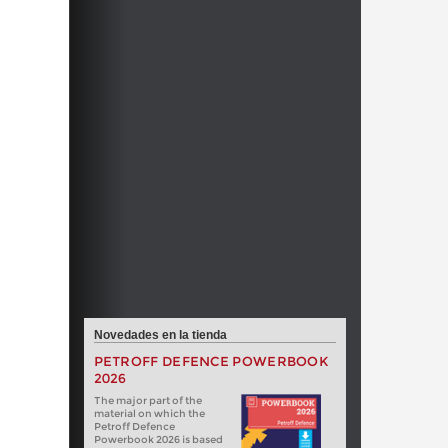
Novedades en la tienda
PETROFF DEFENCE POWERBOOK
2026
The major part of the
material on which the
Petroff Defence
Powerbook 2026 is based