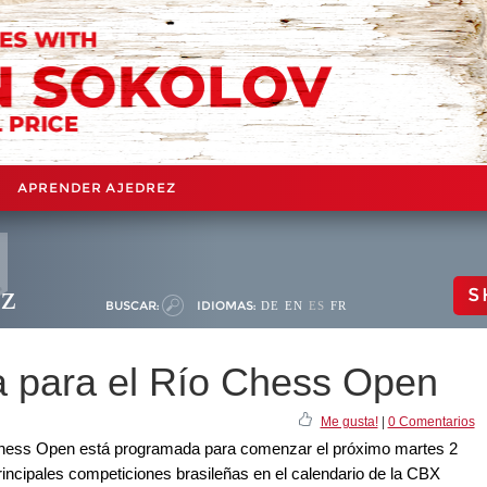
APRENDER AJEDREZ
ez
S
BUSCAR:
IDIOMAS:
DE
EN
ES
FR
 para el Río Chess Open
Me gusta!
|
0 Comentarios
Chess Open está programada para comenzar el próximo martes 2
rincipales competiciones brasileñas en el calendario de la CBX