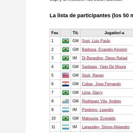
La lista de participantes (los 50 
Fav.
Tít.
Jugador/-a
1
GM
Supi, Luis Paulo
2
GM
Barbosa, Evandro Amorim
3
IM
Di Berardino, Diego Rafael
4
GM
Santiago, Yago De Moura
5
GM
Sturt, Raven
6
GM
Cubas, Jose Fernando
7
GM
Lima, Darcy
8
GM
Rodriguez Vila, Andres
9
IM
Perdomo, Leandro
10
GM
Matsuura, Everaldo
11
IM
Languidey, Simon Alejandro