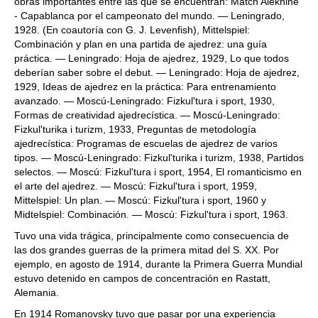
obras importantes entre las que se encuentran: Match Alekhine
- Capablanca por el campeonato del mundo. — Leningrado,
1928. (En coautoría con G. J. Levenfish), Mittelspiel:
Combinación y plan en una partida de ajedrez: una guía
práctica. — Leningrado: Hoja de ajedrez, 1929, Lo que todos
deberían saber sobre el debut. — Leningrado: Hoja de ajedrez,
1929, Ideas de ajedrez en la práctica: Para entrenamiento
avanzado. — Moscú-Leningrado: Fizkul'tura i sport, 1930,
Formas de creatividad ajedrecística. — Moscú-Leningrado:
Fizkul'turika i turizm, 1933, Preguntas de metodología
ajedrecística: Programas de escuelas de ajedrez de varios
tipos. — Moscú-Leningrado: Fizkul'turika i turizm, 1938, Partidos
selectos. — Moscú: Fizkul'tura i sport, 1954, El romanticismo en
el arte del ajedrez. — Moscú: Fizkul'tura i sport, 1959,
Mittelspiel: Un plan. — Moscú: Fizkul'tura i sport, 1960 y
Midtelspiel: Combinación. — Moscú: Fizkul'tura i sport, 1963.
Tuvo una vida trágica, principalmente como consecuencia de
las dos grandes guerras de la primera mitad del S. XX. Por
ejemplo, en agosto de 1914, durante la Primera Guerra Mundial
estuvo detenido en campos de concentración en Rastatt,
Alemania.
En 1914 Romanovsky tuvo que pasar por una experiencia