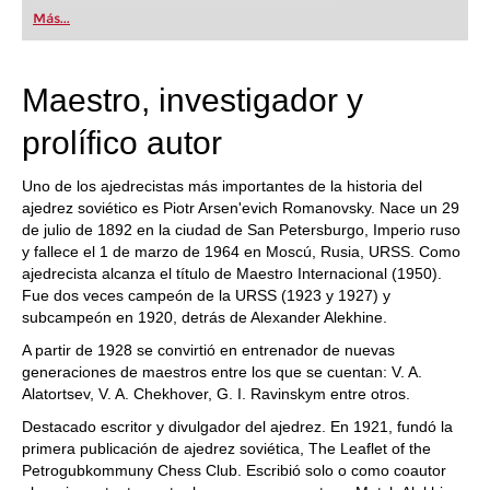
first steps into the world of club chess, or already
Más...
playing at a tournament level: with FRITZ, you can
train more efficiently, intelligently and with a
more personalised approach than ever before.
Maestro, investigador y
prolífico autor
Uno de los ajedrecistas más importantes de la historia del
ajedrez soviético es Piotr Arsen'evich Romanovsky. Nace un 29
de julio de 1892 en la ciudad de San Petersburgo, Imperio ruso
y fallece el 1 de marzo de 1964 en Moscú, Rusia, URSS. Como
ajedrecista alcanza el título de Maestro Internacional (1950).
Fue dos veces campeón de la URSS (1923 y 1927) y
subcampeón en 1920, detrás de Alexander Alekhine.
A partir de 1928 se convirtió en entrenador de nuevas
generaciones de maestros entre los que se cuentan: V. A.
Alatortsev, V. A. Chekhover, G. I. Ravinskym entre otros.
Destacado escritor y divulgador del ajedrez. En 1921, fundó la
primera publicación de ajedrez soviética, The Leaflet of the
Petrogubkommuny Chess Club. Escribió solo o como coautor