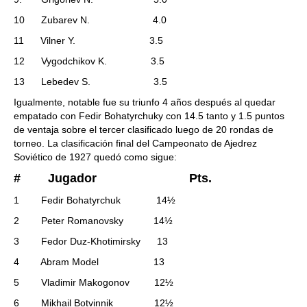
10 Zubarev N. 4.0
11 Vilner Y. 3.5
12 Vygodchikov K. 3.5
13 Lebedev S. 3.5
Igualmente, notable fue su triunfo 4 años después al quedar
empatado con Fedir Bohatyrchuky con 14.5 tanto y 1.5 puntos
de ventaja sobre el tercer clasificado luego de 20 rondas de
torneo. La clasificación final del Campeonato de Ajedrez
Soviético de 1927 quedó como sigue:
# Jugador Pts.
1 Fedir Bohatyrchuk 14½
2 Peter Romanovsky 14½
3 Fedor Duz-Khotimirsky 13
4 Abram Model 13
5 Vladimir Makogonov 12½
6 Mikhail Botvinnik 12½