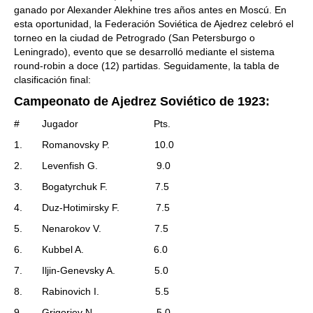
ganado por Alexander Alekhine tres años antes en Moscú. En
esta oportunidad, la Federación Soviética de Ajedrez celebró el
torneo en la ciudad de Petrogrado (San Petersburgo o
Leningrado), evento que se desarrolló mediante el sistema
round-robin a doce (12) partidas. Seguidamente, la tabla de
clasificación final:
Campeonato de Ajedrez Soviético de 1923:
# Jugador Pts.
1. Romanovsky P. 10.0
2. Levenfish G. 9.0
3. Bogatyrchuk F. 7.5
4. Duz-Hotimirsky F. 7.5
5. Nenarokov V. 7.5
6. Kubbel A. 6.0
7. Iljin-Genevsky A. 5.0
8. Rabinovich I. 5.5
9. Grigoriev N. 5.0