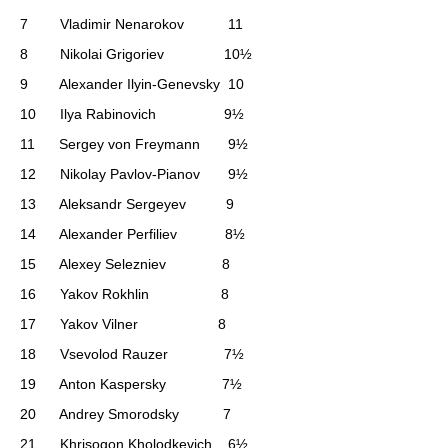
7 Vladimir Nenarokov 11
8 Nikolai Grigoriev 10½
9 Alexander Ilyin-Genevsky 10
10 Ilya Rabinovich 9½
11 Sergey von Freymann 9½
12 Nikolay Pavlov-Pianov 9½
13 Aleksandr Sergeyev 9
14 Alexander Perfiliev 8½
15 Alexey Selezniev 8
16 Yakov Rokhlin 8
17 Yakov Vilner 8
18 Vsevolod Rauzer 7½
19 Anton Kaspersky 7½
20 Andrey Smorodsky 7
21 Khrisogon Kholodkevich 6½