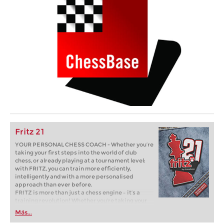
Fritz 21
YOUR PERSONAL CHESS COACH - Whether you’re
taking your first steps into the world of club
chess, or already playing at a tournament level:
with FRITZ, you can train more efficiently,
intelligently and with a more personalised
approach than ever before.
FRITZ is more than just a chess engine – it’s a
training revolution! Whether you’re taking your
first steps into the world of club chess, or already
Más...
playing at a tournament level: with FRITZ, you can