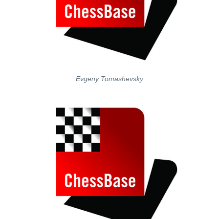
Evgeny Tomashevsky