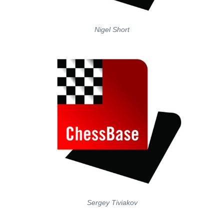
Nigel Short
Sergey Tiviakov