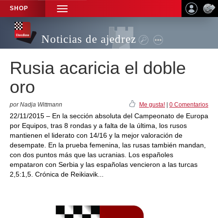
SHOP
TOGGLE
NAVIGATION
Noticias de ajedrez
Rusia acaricia el doble
oro
por Nadja Wittmann
Me gusta!
|
0 Comentarios
22/11/2015 – En la sección absoluta del Campeonato de Europa
por Equipos, tras 8 rondas y a falta de la última, los rusos
mantienen el liderato con 14/16 y la mejor valoración de
desempate. En la prueba femenina, las rusas también mandan,
con dos puntos más que las ucranias. Los españoles
empataron con Serbia y las españolas vencieron a las turcas
2,5:1,5. Crónica de Reikiavik...