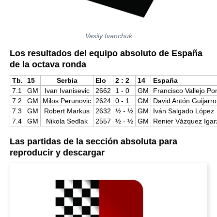
Vasily Ivanchuk
Los resultados del equipo absoluto de España
de la octava ronda
Tb.
15
Serbia
Elo
2 : 2
14
España
7.1
GM
Ivan Ivanisevic
2662
1 - 0
GM
Francisco Vallejo Po
7.2
GM
Milos Perunovic
2624
0 - 1
GM
David Antón Guijarro
7.3
GM
Robert Markus
2632
½ - ½
GM
Iván Salgado López
7.4
GM
Nikola Sedlak
2557
½ - ½
GM
Renier Vázquez Igar
Las partidas de la sección absoluta para
reproducir y descargar