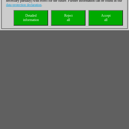
necessary partially) with effect for the future. Further information can be found in our
data protection declaration
.
Detailed
Reject
Accept
information
all
all