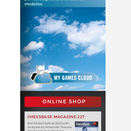
modulos.
ONLINE SHOP
CHESSBASE MAGAZINE 227
Biel Chess Festival 2025 with
analyses by Aravindh, Navara,
Wojtaszek et al. Opening