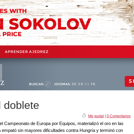
APRENDER AJEDREZ
ez
S
BUSCAR:
IDIOMAS:
DE
EN
ES
FR
 doblete
Me gusta!
|
0 Comentarios
el Campeonato de Europa por Equipos, materializó el oro en las
a empató sin mayores dificultades contra Hungría y terminó con