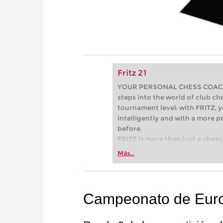
Fritz 21
YOUR PERSONAL CHESS COACH - 
steps into the world of club che
tournament level: with FRITZ, y
intelligently and with a more 
before.
FRITZ is more than just a chess 
Whether you’re taking your firs
Más...
or already playing at a tournam
more efficiently, intelligently
approach than ever before.
Campeonato de Euro