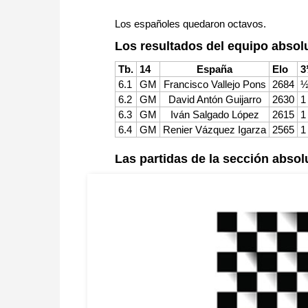
Los españoles quedaron octavos.
Los resultados del equipo absol
Tb.
14
España
Elo
3
6.1
GM
Francisco Vallejo Pons
2684
½
6.2
GM
David Antón Guijarro
2630
1
6.3
GM
Iván Salgado López
2615
1
6.4
GM
Renier Vázquez Igarza
2565
1
Las partidas de la sección absol