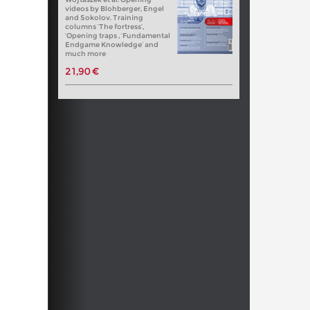
videos by Blohberger, Engel
and Sokolov. Training
columns ‘The fortress’,
‘Opening traps , ‘Fundamental
Endgame Knowledge’ and
much more
21,90 €