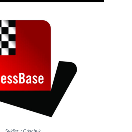
Svidler y Grischuk