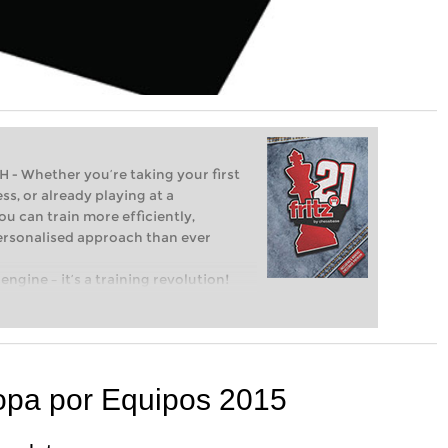
Whether you’re taking your first
ss, or already playing at a
ou can train more efficiently,
personalised approach than ever
engine – it’s a training revolution!
t steps into the world of club chess,
ent level: with FRITZ, you can train
 and with a more personalised
pa por Equipos 2015