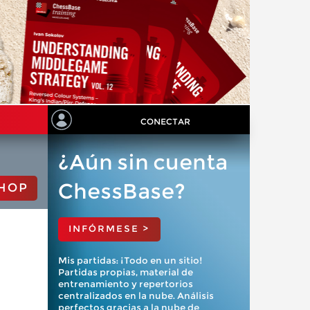
CONECTAR
¿Aún sin cuenta
ChessBase?
HOP
INFÓRMESE >
Mis partidas: ¡Todo en un sitio!
Partidas propias, material de
entrenamiento y repertorios
centralizados en la nube. Análisis
perfectos gracias a la nube de