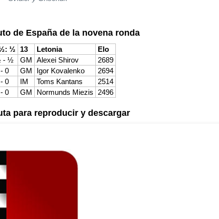
uto de España de la novena ronda
½: ½
13
Letonia
Elo
 - ½
GM
Alexei Shirov
2689
 - 0
GM
Igor Kovalenko
2694
 - 0
IM
Toms Kantans
2514
 - 0
GM
Normunds Miezis
2496
uta para reproducir y descargar