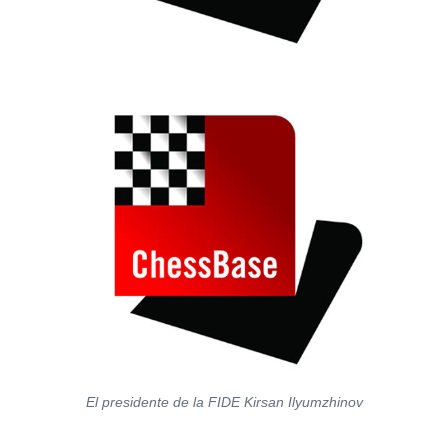
El presidente de la FIDE Kirsan Ilyumzhinov