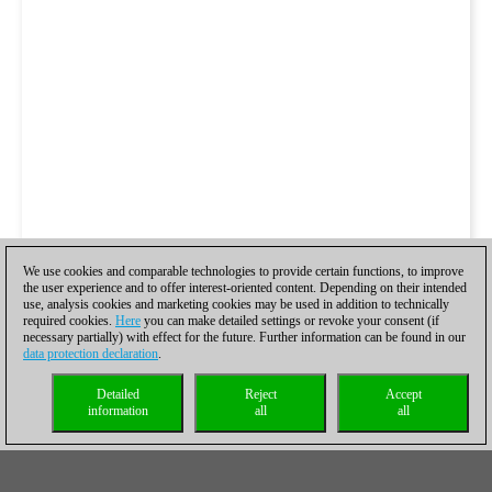
We use cookies and comparable technologies to provide certain functions, to improve
the user experience and to offer interest-oriented content. Depending on their intended
use, analysis cookies and marketing cookies may be used in addition to technically
required cookies.
Here
you can make detailed settings or revoke your consent (if
necessary partially) with effect for the future. Further information can be found in our
data protection declaration
.
Detailed
Reject
Accept
information
all
all