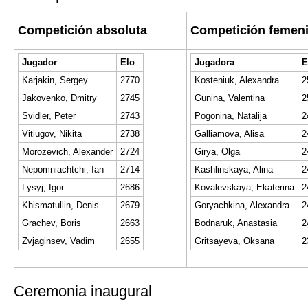
Competición absoluta
Competición femen
Jugador
Elo
Jugadora
E
Karjakin, Sergey
2770
Kosteniuk, Alexandra
2
Jakovenko, Dmitry
2745
Gunina, Valentina
2
Svidler, Peter
2743
Pogonina, Natalija
2
Vitiugov, Nikita
2738
Galliamova, Alisa
2
Morozevich, Alexander
2724
Girya, Olga
2
Nepomniachtchi, Ian
2714
Kashlinskaya, Alina
2
Lysyj, Igor
2686
Kovalevskaya, Ekaterina
2
Khismatullin, Denis
2679
Goryachkina, Alexandra
2
Grachev, Boris
2663
Bodnaruk, Anastasia
2
Zvjaginsev, Vadim
2655
Gritsayeva, Oksana
2
Ceremonia inaugural