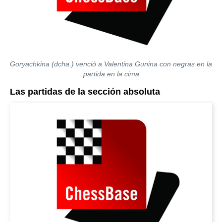
Goryachkina (dcha.) venció a Valentina Gunina con negras en la
partida en la cima
Las partidas de la sección absoluta