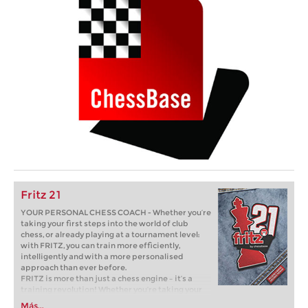
Fritz 21
YOUR PERSONAL CHESS COACH - Whether you’re
taking your first steps into the world of club
chess, or already playing at a tournament level:
with FRITZ, you can train more efficiently,
intelligently and with a more personalised
approach than ever before.
FRITZ is more than just a chess engine – it’s a
training revolution! Whether you’re taking your
first steps into the world of club chess, or already
Más...