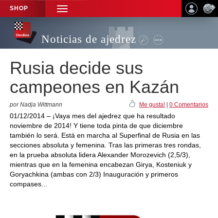
SHOP
TOGGLE
NAVIGATION
Noticias de ajedrez
Rusia decide sus
campeones en Kazán
por Nadja Wittmann
Me gusta!
|
0 Comentarios
01/12/2014 – ¡Vaya mes del ajedrez que ha resultado
noviembre de 2014! Y tiene toda pinta de que diciembre
también lo será. Está en marcha al Superfinal de Rusia en las
secciones absoluta y femenina. Tras las primeras tres rondas,
en la prueba absoluta lidera Alexander Morozevich (2,5/3),
mientras que en la femenina encabezan Girya, Kosteniuk y
Goryachkina (ambas con 2/3) Inauguración y primeros
compases...