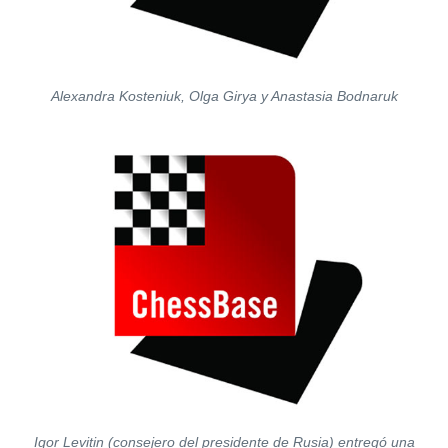
Alexandra Kosteniuk, Olga Girya y Anastasia Bodnaruk
Igor Levitin (consejero del presidente de Rusia) entregó una