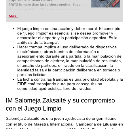
approach than ever before.
FRITZ is more than just a chess engine – it’s a
training revolution! Whether you’re taking your
first steps into the world of club chess, or already
Más...
playing at a tournament level: with FRITZ, you can
train more efficiently, intelligently and with a
more personalised approach than ever before.
El juego limpio es una acción y deber moral. El concepto
de “juego limpio” es esencial si se desea promover y
desarrollar el deporte y la participación deportiva. Es la
antítesis de la trampa".
Hacer trampa implica el uso deliberado de dispositivos
electrónicos u otras fuentes de información o
asesoramiento durante una partida; o la manipulación de
competiciones de ajedrez, la manipulación de resultados,
el amaño de partidos, el fraude en la clasificación, la
identidad falsa y la participación deliberada en torneos o
partidas ficticias.
La lucha contra las trampas es una prioridad absoluta y la
FIDE está trabajando duro para conseguir una
comunidad ajedrecística libre de fraudes.
IM Salomėja Zaksaitė y su compromiso
con el Juego Limpio
Salomėja Zaksaitė es una joven ajedrecista de origen lituano
con el título de Maestra Internacional. Campeona de Lituania en