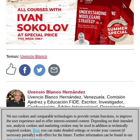
Temas:
Uvencio Blanco
Uvencio Blanco Hernández
Uvencio Blanco Hernández, Venezuela. Comisión
Ajedrez y Educación FIDE. Escritor, Investigador,
Conferencista, Árbitro Internacional, Organizador
Internacional, Entrenador, Profesor de Ajedrez ECU y
We use cookies and comparable technologies to provide certain functions, to improve
Lead School Instructor FIDE.
the user experience and to offer interest-oriented content. Depending on their intended
use, analysis cookies and marketing cookies may be used in addition to technically
required cookies.
Here
you can make detailed settings or revoke your consent (if
necessary partially) with effect for the future. Further information can be found in our
data protection declaration
.