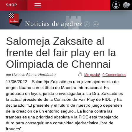
SHOP
TOGGLE
NAVIGATION
Noticias de ajedrez
Salomeja Zaksaite al
frente del fair play en la
Olimpiada de Chennai
por Uvencio Blanco Hernández
Me gusta!
|
0 Comentarios
17/06/2022 – Salomėja Zaksaitė es una joven ajedrecista de
origen lituano con el título de Maestra Internacional. Es
graduada en leyes, jurista e investigadora. La Dra. Zaksaitė es
la actual presidente de la Comisión de Fair Play de FIDE, y ha
declarado: “El presente y el futuro de nuestro juego dependen
de la creación de un entorno seguro.. La lucha contra las
trampas es una prioridad absoluta y la FIDE está trabajando
duro para conseguir una comunidad ajedrecística libre de
fraudes”.