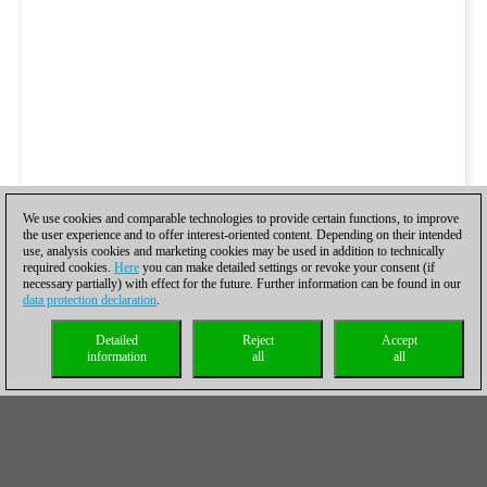
We use cookies and comparable technologies to provide certain functions, to improve
the user experience and to offer interest-oriented content. Depending on their intended
use, analysis cookies and marketing cookies may be used in addition to technically
required cookies.
Here
you can make detailed settings or revoke your consent (if
necessary partially) with effect for the future. Further information can be found in our
data protection declaration
.
Detailed
Reject
Accept
information
all
all