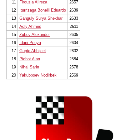
11
Firouzja Alireza
2657
12
Iturrizaga Bonelli Eduardo
2639
13
Ganguly Surya Shekhar
2633
14
Adly Ahmed
2611
15
Zubov Alexander
2605
16
Idani Pouya
2604
17
Gupta Abhijeet
2602
18
Pichot Alan
2584
19
Nihal Sarin
2578
20
Yakubboev Nodirbek
2569