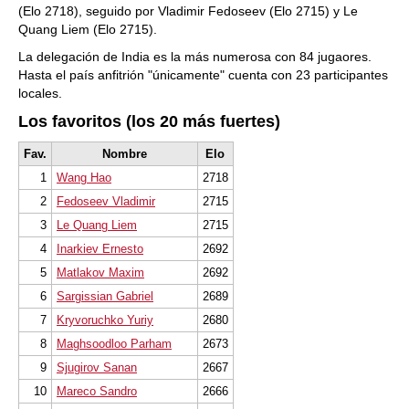
(Elo 2718), seguido por Vladimir Fedoseev (Elo 2715) y Le
Quang Liem (Elo 2715).
La delegación de India es la más numerosa con 84 jugaores.
Hasta el país anfitrión "únicamente" cuenta con 23 participantes
locales.
Los favoritos (los 20 más fuertes)
Fav.
Nombre
Elo
1
Wang Hao
2718
2
Fedoseev Vladimir
2715
3
Le Quang Liem
2715
4
Inarkiev Ernesto
2692
5
Matlakov Maxim
2692
6
Sargissian Gabriel
2689
7
Kryvoruchko Yuriy
2680
8
Maghsoodloo Parham
2673
9
Sjugirov Sanan
2667
10
Mareco Sandro
2666