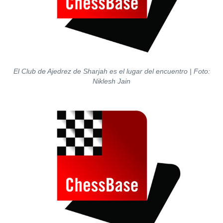
El Club de Ajedrez de Sharjah es el lugar del encuentro
| Foto:
Niklesh Jain