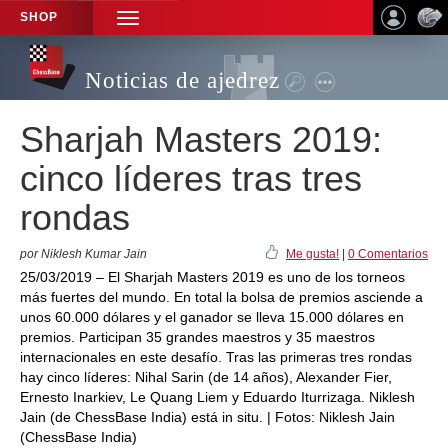
SHOP
TOGGLE
NAVIGATION
Noticias de ajedrez
Sharjah Masters 2019:
cinco líderes tras tres
rondas
por Niklesh Kumar Jain
Me gusta!
|
0 Comentarios
25/03/2019 – El Sharjah Masters 2019 es uno de los torneos
más fuertes del mundo. En total la bolsa de premios asciende a
unos 60.000 dólares y el ganador se lleva 15.000 dólares en
premios. Participan 35 grandes maestros y 35 maestros
internacionales en este desafío. Tras las primeras tres rondas
hay cinco líderes: Nihal Sarin (de 14 años), Alexander Fier,
Ernesto Inarkiev, Le Quang Liem y Eduardo Iturrizaga. Niklesh
Jain (de ChessBase India) está in situ. | Fotos: Niklesh Jain
(ChessBase India)