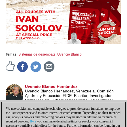
Temas:
Sistemas de desempate
,
Uvencio Blanco
Uvencio Blanco Hernández
Uvencio Blanco Hernández, Venezuela. Comisión
Ajedrez y Educación FIDE. Escritor, Investigador,
Conferencista, Árbitro Internacional, Organizador
Internacional, Entrenador, Profesor de Ajedrez ECU y
We use cookies and comparable technologies to provide certain functions, to improve
Lead School Instructor FIDE.
the user experience and to offer interest-oriented content. Depending on their intended
use, analysis cookies and marketing cookies may be used in addition to technically
required cookies.
Here
you can make detailed settings or revoke your consent (if
necessary partially) with effect for the future. Further information can be found in our