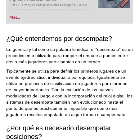
approach than ever before.
FRITZ is more than just a chess engine – it’s a
training revolution! Whether you’re taking your
first steps into the world of club chess, or already
Más...
playing at a tournament level: with FRITZ, you can
train more efficiently, intelligently and with a
more personalised approach than ever before.
¿Qué entendemos por desempate?
En general y tal como su palabra lo indica, el “desempate” es un
procedimiento utilizado para romper el empate a puntos entre
dos o más jugadores participantes en un torneo.
Típicamente se utiliza para definir los primeros lugares de un
evento ajedrecístico, individual o por equipos. Igualmente se
utiliza en procesos de clasificación de jugadores para torneos
de mayor importancia. Con la evolución de las nuevas
modalidades del juego y con la incorporación del reloj digital, los
sistemas de desempate también han evolucionado hasta el
punto de que es prácticamente imposible que dos o más
jugadores resultes empatado en algún torneo o campeonato.
¿Por qué es necesario desempatar
posiciones?