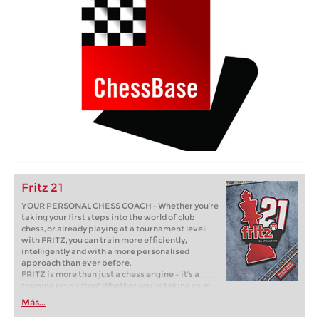
Fritz 21
YOUR PERSONAL CHESS COACH - Whether you’re
taking your first steps into the world of club
chess, or already playing at a tournament level:
with FRITZ, you can train more efficiently,
intelligently and with a more personalised
approach than ever before.
FRITZ is more than just a chess engine – it’s a
training revolution! Whether you’re taking your
first steps into the world of club chess, or already
Más...
playing at a tournament level: with FRITZ, you can