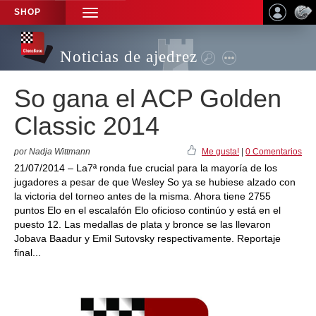
SHOP
TOGGLE
NAVIGATION
Noticias de ajedrez
So gana el ACP Golden
Classic 2014
por Nadja Wittmann
Me gusta!
|
0 Comentarios
21/07/2014 – La7ª ronda fue crucial para la mayoría de los
jugadores a pesar de que Wesley So ya se hubiese alzado con
la victoria del torneo antes de la misma. Ahora tiene 2755
puntos Elo en el escalafón Elo oficioso continúo y está en el
puesto 12. Las medallas de plata y bronce se las llevaron
Jobava Baadur y Emil Sutovsky respectivamente. Reportaje
final...