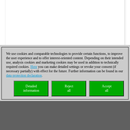
We use cookies and comparable technologies to provide certain functions, to improve
the user experience and to offer interest-oriented content. Depending on their intended
use, analysis cookies and marketing cookies may be used in addition to technically
required cookies.
Here
you can make detailed settings or revoke your consent (if
necessary partially) with effect for the future. Further information can be found in our
data protection declaration
.
Detailed
Reject
Accept
information
all
all