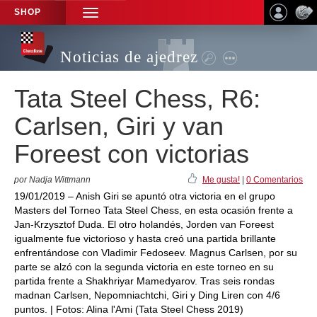
SHOP
TOGGLE
NAVIGATION
Noticias de ajedrez
Tata Steel Chess, R6:
Carlsen, Giri y van
Foreest con victorias
por Nadja Wittmann
Me gusta!
|
0 Comentarios
19/01/2019 – Anish Giri se apuntó otra victoria en el grupo
Masters del Torneo Tata Steel Chess, en esta ocasión frente a
Jan-Krzysztof Duda. El otro holandés, Jorden van Foreest
igualmente fue victorioso y hasta creó una partida brillante
enfrentándose con Vladimir Fedoseev. Magnus Carlsen, por su
parte se alzó con la segunda victoria en este torneo en su
partida frente a Shakhriyar Mamedyarov. Tras seis rondas
madnan Carlsen, Nepomniachtchi, Giri y Ding Liren con 4/6
puntos. | Fotos: Alina l'Ami (Tata Steel Chess 2019)