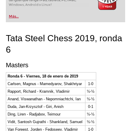
da igual que tenga iPad, tableta, PC, iMac,
Windows, Android o Linux!
Más...
Tata Steel Chess 2019, ronda
6
Masters
Ronda 6 - Viernes, 18 de enero de 2019
Carlsen, Magnus - Mamedyarov, Shakhriyar
1-0
Rapport, Richard - Kramnik, Vladimir
½-½
Anand, Viswanathan - Nepomniachtchi, Ian
½-½
Duda, Jan-Krzysztof - Giri, Anish
0-1
Ding, Liren - Radjabov, Teimour
½-½
Vidit, Santosh Gujrathi - Shankland, Samuel
½-½
Van Foreest, Jorden - Fedoseev, Vladimir
1-0