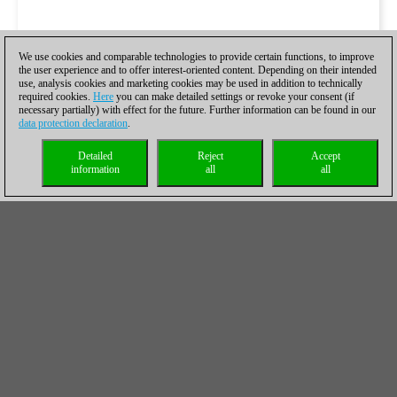
We use cookies and comparable technologies to provide certain functions, to improve
the user experience and to offer interest-oriented content. Depending on their intended
use, analysis cookies and marketing cookies may be used in addition to technically
required cookies.
Here
you can make detailed settings or revoke your consent (if
necessary partially) with effect for the future. Further information can be found in our
data protection declaration
.
Detailed
Reject
Accept
information
all
all