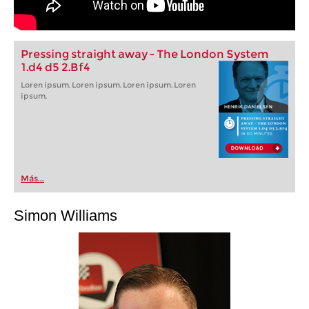
Pressing straight away - The London System
1.d4 d5 2.Bf4
Loren ipsum. Loren ipsum. Loren ipsum. Loren
ipsum.
Más...
Simon Williams