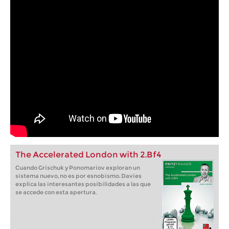
The Accelerated London with 2.Bf4
Cuando Grischuk y Ponomariov exploran un
sistema nuevo, no es por esnobismo. Davies
explica las interesantes posibilidades a las que
se accede con esta apertura.