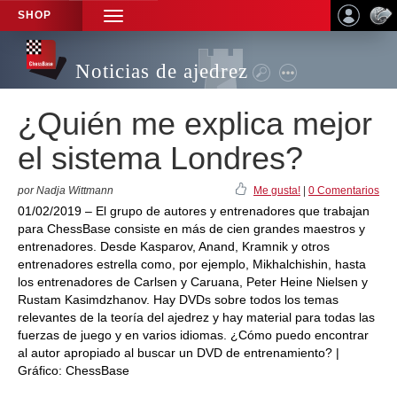
SHOP
TOGGLE
NAVIGATION
Noticias de ajedrez
¿Quién me explica mejor
el sistema Londres?
por Nadja Wittmann
Me gusta!
|
0 Comentarios
01/02/2019 – El grupo de autores y entrenadores que trabajan
para ChessBase consiste en más de cien grandes maestros y
entrenadores. Desde Kasparov, Anand, Kramnik y otros
entrenadores estrella como, por ejemplo, Mikhalchishin, hasta
los entrenadores de Carlsen y Caruana, Peter Heine Nielsen y
Rustam Kasimdzhanov. Hay DVDs sobre todos los temas
relevantes de la teoría del ajedrez y hay material para todas las
fuerzas de juego y en varios idiomas. ¿Cómo puedo encontrar
al autor apropiado al buscar un DVD de entrenamiento? |
Gráfico: ChessBase