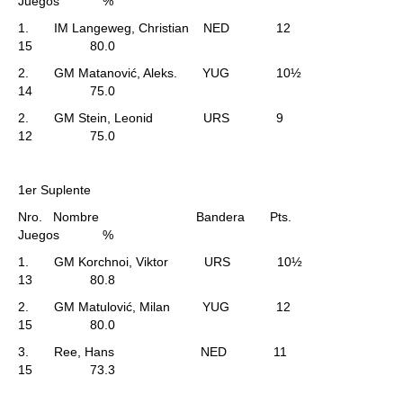
Juegos %
1. IM Langeweg, Christian NED 12
15 80.0
2. GM Matanović, Aleks. YUG 10½
14 75.0
2. GM Stein, Leonid URS 9
12 75.0
1er Suplente
Nro. Nombre Bandera Pts.
Juegos %
1. GM Korchnoi, Viktor URS 10½
13 80.8
2. GM Matulović, Milan YUG 12
15 80.0
3. Ree, Hans NED 11
15 73.3