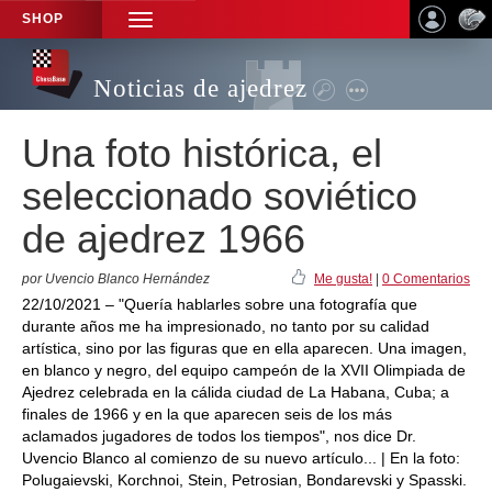
SHOP
TOGGLE
NAVIGATION
Noticias de ajedrez
Una foto histórica, el
seleccionado soviético
de ajedrez 1966
por Uvencio Blanco Hernández
Me gusta!
|
0 Comentarios
22/10/2021 – "Quería hablarles sobre una fotografía que
durante años me ha impresionado, no tanto por su calidad
artística, sino por las figuras que en ella aparecen. Una imagen,
en blanco y negro, del equipo campeón de la XVII Olimpiada de
Ajedrez celebrada en la cálida ciudad de La Habana, Cuba; a
finales de 1966 y en la que aparecen seis de los más
aclamados jugadores de todos los tiempos", nos dice Dr.
Uvencio Blanco al comienzo de su nuevo artículo... | En la foto:
Polugaievski, Korchnoi, Stein, Petrosian, Bondarevski y Spasski.