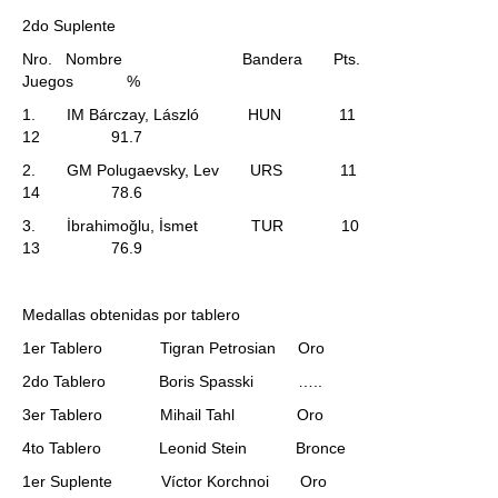
2do Suplente
Nro. Nombre Bandera Pts.
Juegos %
1. IM Bárczay, László HUN 11
12 91.7
2. GM Polugaevsky, Lev URS 11
14 78.6
3. İbrahimoğlu, İsmet TUR 10
13 76.9
Medallas obtenidas por tablero
1er Tablero Tigran Petrosian Oro
2do Tablero Boris Spasski …..
3er Tablero Mihail Tahl Oro
4to Tablero Leonid Stein Bronce
1er Suplente Víctor Korchnoi Oro