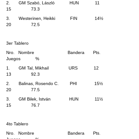
2. GM Szabó, László HUN 11
15 73.3
3. Westerinen, Heikki FIN 14½
20 72.5
3er Tablero
Nro. Nombre Bandera Pts.
Juegos %
1. GM Tal, Mikhail URS 12
13 92.3
2. Balinas, Rosendo C. PHI 15½
20 77.5
3. GM Bilek, István HUN 11½
15 76.7
4to Tablero
Nro. Nombre Bandera Pts.