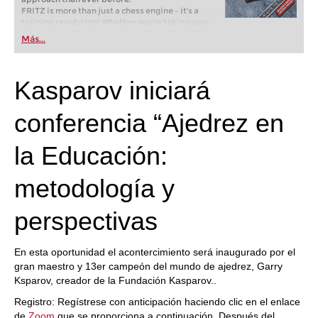
FRITZ is more than just a chess engine – it’s a
training revolution! Whether you’re taking your
first steps into the world of club chess, or already
Más...
playing at a tournament level: with FRITZ, you can
train more efficiently, intelligently and with a
more personalised approach than ever before.
Kasparov iniciará
conferencia “Ajedrez en
la Educación:
metodología y
perspectivas
En esta oportunidad el acontercimiento será inaugurado por el
gran maestro y 13er campeón del mundo de ajedrez, Garry
Ksparov, creador de la Fundación Kasparov..
Registro: Regístrese con anticipación haciendo clic en el enlace
de
Zoom
que se proporciona a continuación. Después del