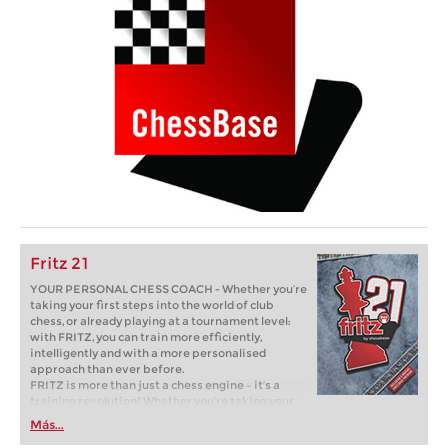
Fritz 21
YOUR PERSONAL CHESS COACH - Whether you’re
taking your first steps into the world of club
chess, or already playing at a tournament level:
with FRITZ, you can train more efficiently,
intelligently and with a more personalised
approach than ever before.
FRITZ is more than just a chess engine – it’s a
training revolution! Whether you’re taking your
first steps into the world of club chess, or already
Más...
playing at a tournament level: with FRITZ, you can