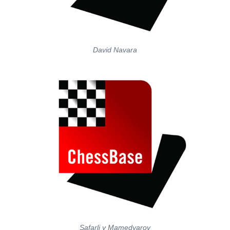
David Navara
Safarli y Mamedyarov