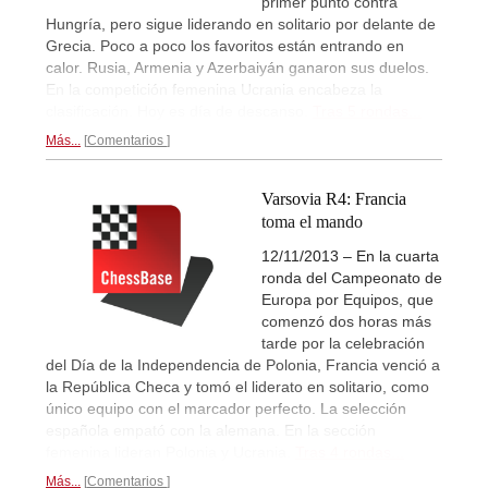
primer punto contra
Hungría, pero sigue liderando en solitario por delante de
Grecia. Poco a poco los favoritos están entrando en
calor. Rusia, Armenia y Azerbaiyán ganaron sus duelos.
En la competición femenina Ucrania encabeza la
clasificación. Hoy es día de descanso.
Tras 5 rondas...
Más...
Comentarios
Varsovia R4: Francia
toma el mando
12/11/2013 – En la cuarta
ronda del Campeonato de
Europa por Equipos, que
comenzó dos horas más
tarde por la celebración
del Día de la Independencia de Polonia, Francia venció a
la República Checa y tomó el liderato en solitario, como
único equipo con el marcador perfecto. La selección
española empató con la alemana. En la sección
femenina lideran Polonia y Ucrania.
Tras 4 rondas...
Más...
Comentarios