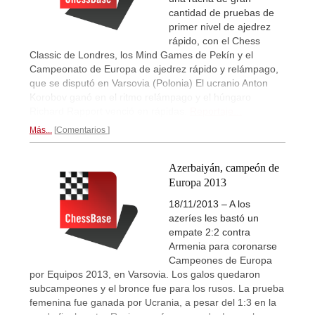
cantidad de pruebas de
primer nivel de ajedrez
rápido, con el Chess
Classic de Londres, los Mind Games de Pekín y el
Campeonato de Europa de ajedrez rápido y relámpago,
que se disputó en Varsovia (Polonia) El ucranio Anton
Korobov ganó en el ritmo relámpago y el húngaro
Richard Rapport venció en rápidas.
Reportaje...
Más...
Comentarios
Azerbaiyán, campeón de
Europa 2013
18/11/2013 – A los
azeríes les bastó un
empate 2:2 contra
Armenia para coronarse
Campeones de Europa
por Equipos 2013, en Varsovia. Los galos quedaron
subcampeones y el bronce fue para los rusos. La prueba
femenina fue ganada por Ucrania, a pesar del 1:3 en la