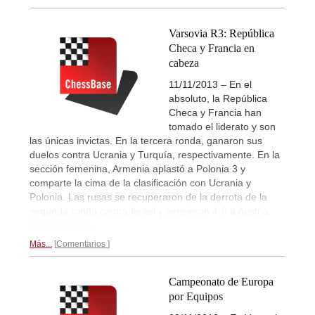
Varsovia R3: República
Checa y Francia en
cabeza
11/11/2013 – En el
absoluto, la República
Checa y Francia han
tomado el liderato y son
las únicas invictas. En la tercera ronda, ganaron sus
duelos contra Ucrania y Turquía, respectivamente. En la
sección femenina, Armenia aplastó a Polonia 3 y
comparte la cima de la clasificación con Ucrania y
Polonia. Las rusas se recuperaron de la derrota de la
segunda ronda contra Israel y vencieron 4-0 a Austria.
Tras 3 rondas...
Más...
Comentarios
Campeonato de Europa
por Equipos