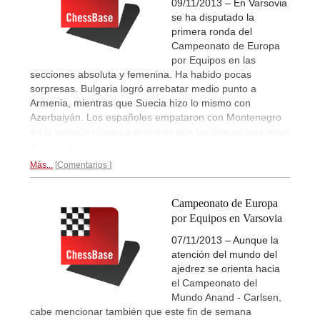
09/11/2013 – En Varsovia
se ha disputado la
primera ronda del
Campeonato de Europa
por Equipos en las
secciones absoluta y femenina. Ha habido pocas
sorpresas. Bulgaria logró arrebatar medio punto a
Armenia, mientras que Suecia hizo lo mismo con
Azerbaiyán. Los españoles empataron con Montenegro
en la sección absoluta mientras que las damas vencieron
a Polonia 1½ - 2½.
La primera jornada...
Más...
Comentarios
Campeonato de Europa
por Equipos en Varsovia
07/11/2013 – Aunque la
atención del mundo del
ajedrez se orienta hacia
el Campeonato del
Mundo Anand - Carlsen,
cabe mencionar también que este fin de semana