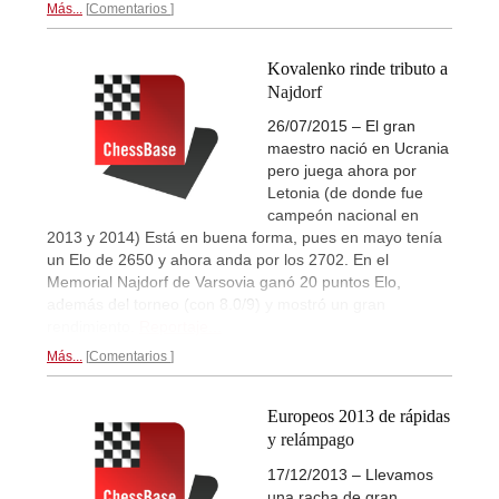
Más...
Comentarios
Kovalenko rinde tributo a
Najdorf
26/07/2015 – El gran
maestro nació en Ucrania
pero juega ahora por
Letonia (de donde fue
campeón nacional en
2013 y 2014) Está en buena forma, pues en mayo tenía
un Elo de 2650 y ahora anda por los 2702. En el
Memorial Najdorf de Varsovia ganó 20 puntos Elo,
además del torneo (con 8.0/9) y mostró un gran
rendimiento.
Reportaje...
Más...
Comentarios
Europeos 2013 de rápidas
y relámpago
17/12/2013 – Llevamos
una racha de gran