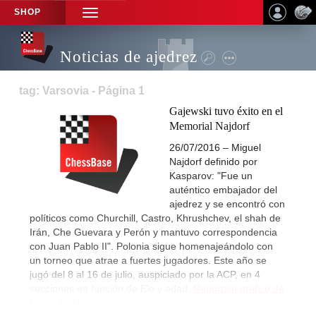
SHOP
TOGGLE
NAVIGATION
Noticias de ajedrez
tag: Varsovia - Página 1
Gajewski tuvo éxito en el
Memorial Najdorf
26/07/2016 – Miguel
Najdorf definido por
Kasparov: "Fue un
auténtico embajador del
ajedrez y se encontró con
políticos como Churchill, Castro, Khrushchev, el shah de
Irán, Che Guevara y Perón y mantuvo correspondencia
con Juan Pablo II". Polonia sigue homenajeándolo con
un torneo que atrae a fuertes jugadores. Este año se
jugó del 8 al 16 de julio, auspiciado por la ACP, en 4
secciones en función de Elo y edad.
Reportaje gráfico de
Dejan Bojkov...