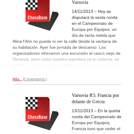
Varsovia
14/11/2013 – Hoy se
disputará la sexta ronda
en el Campeonato de
Europa por Equipos, un
día de tanta niebla que
Alina l'Ami no puede ni ver la calle desde la ventana de
su habitación. Ayer fue jornada de descanso. Los
organizadores ofrecieron una excursión al casco viejo de
Varsovia, pero como nuestra reportera ya lo conocía, se
apuntó a visitar el palacio Wilanow.
De la mano de Alina l
´Ami...
Más...
Comentarios
Varsovia R5: Francia por
delante de Grecia
13/11/2013 – En la quinta
ronda del Campeonato de
Europa por Equipos,
Francia tuvo que ceder el