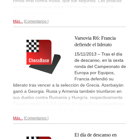
ronda final contra Rusia, que fue segunda. Las polacas
terminaron terceras. Alina l´Ami ha documentado la
clausura.
Reportaje final...
Más...
Comentarios
Varsovia R6: Francia
defiende el liderato
15/11/2013 – Tras el día
de descanso, en la sexta
ronda del Campeonato de
Europa por Equipos,
Francia defendió su
liderato tras vencer a la selección de Grecia. Azerbaiyán
ganó a Georgia. Rusia y Armenia también triunfaron en
sus duelos contra Rumanía y Hungría, respectivamente.
España perdió 1,5:2,5 contra Croacia. En la competición
femenina dominan las ucranias.
Tras 6 rondas...
Más...
Comentarios
El día de descanso en