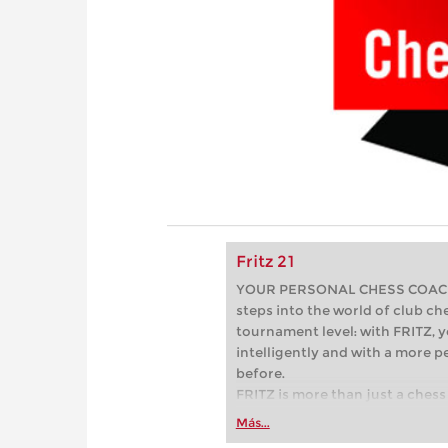
Fritz 21
YOUR PERSONAL CHESS COACH - 
steps into the world of club che
tournament level: with FRITZ, y
intelligently and with a more 
before.
FRITZ is more than just a chess 
Whether you’re taking your firs
Más...
or already playing at a tournam