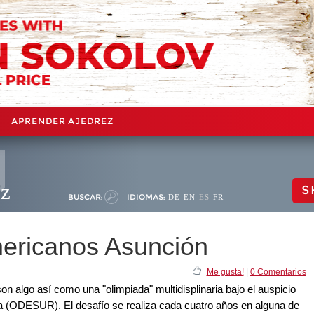
APRENDER AJEDREZ
ez
S
BUSCAR:
IDIOMAS:
DE
EN
ES
FR
ericanos Asunción
Me gusta!
|
0 Comentarios
 algo así como una "olimpiada" multidisplinaria bajo el auspicio
a (ODESUR). El desafío se realiza cada cuatro años en alguna de