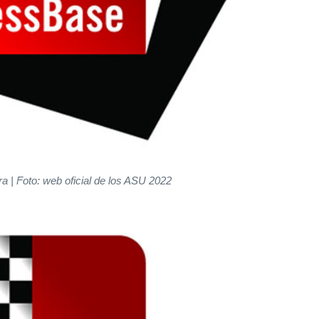
a | Foto: web oficial de los ASU 2022