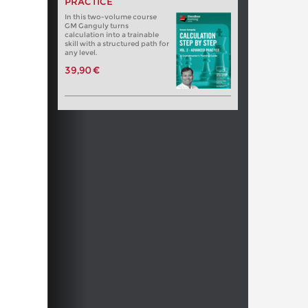
PRACTICE
In this two-volume course
GM Ganguly turns
calculation into a trainable
skill with a structured path for
any level.
39,90 €