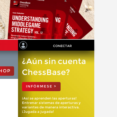
CONECTAR
¿Aún sin cuenta
ChessBase?
HOP
INFÓRMESE >
¡Así se aprenden las aperturas!
Entrenar sistemas de aperturas y
variantes de manera interactiva.
¡Jugada a jugada!