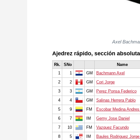
Axel Bachmann
Ajedrez rápido, sección absolut
Rk.
SNo
Name
1
1
GM
Bachmann Axel
2
2
GM
Cori Jorge
3
3
GM
Perez Ponsa Federico
4
4
GM
Salinas Herrera Pablo
5
9
FM
Escobar Medina Andres
6
7
IM
Gemy Jose Daniel
7
10
FM
Vazquez Facundo
8
5
IM
Baules Rodriguez Jorge