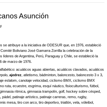
 and with a more personalised
canos Asunción
ay
 se atribuye a la iniciativa de ODESUR que, en 1976, estableció
 Comité Boliviano José Gamarra Zorrilla la celebración de la
 líderes de Argentina, Perú, Paraguay y Chile, se estableció la
6 de marzo de 1976.
alfabético: acuáticos aguas abiertas, acuáticos clavados, acuáticos
erpolo,
ajedrez
, atletismo, bádminton, baloncesto, baloncesto 3 x 3,
je eslalom, canotaje velocidad, ciclismo BMX, ciclismo BMX
mo ruta, ecuestre, esgrima, esquí náutico, fisioculturismo, fútbol,
a, gimnasia rítmica, gimnasia trampolín, golf, hockey sobre césped,
 pádel, patinaje artístico, patinaje carreras, remo, rugby,
s mesa, tiro con arco, tiro deportivo, triatlón, vela, vóleibol,