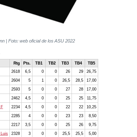
 | Foto: web oficial de los ASU 2022
a
Rtg
Pts.
TB1
TB2
TB3
TB4
TB5
2618
6,5
0
0
26
29
26,75
2604
5
1
0
26,5
28,5
17,00
2593
5
0
0
27
28
17,00
2462
4,5
0
0
25
25
11,75
 F
2234
4,5
0
0
22
22
10,25
2285
4
0
0
23
23
8,50
2217
3,5
0
0
25
26
9,75
 Luis
2328
3
0
0
25,5
25,5
5,00