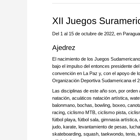
more efficiently, intelligently
approach than ever before.
XII Juegos Surameri
Del 1 al 15 de octubre de 2022, en Paragu
Ajedrez
El nacimiento de los Juegos Sudamericanos
bajo el impulso del entonces presidente del
convención en La Paz y, con el apoyo de los
Organización Deportiva Sudamericana el 2
Las disciplinas de este año son, por orden 
natación, acuáticos natación artística, wat
balonmano, bochas, bowling, boxeo, canota
racing, ciclismo MTB, ciclismo pista, ciclis
fútbol playa, fútbol sala, gimnasia artístic
judo, karate, levantamiento de pesas, lucha,
skateboarding, squash, taekwondo, tenis, teni