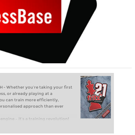
Whether you’re taking your first
ss, or already playing at a
ou can train more efficiently,
personalised approach than ever
engine – it’s a training revolution!
t steps into the world of club chess,
ent level: with FRITZ, you can train