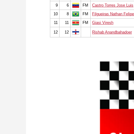
9
6
FM
Castro Torres Jose Luis
10
8
FM
Filgueiras Nathan Felipe
11
11
FM
Giasi Viresh
12
12
Rishab Anandbahadoer