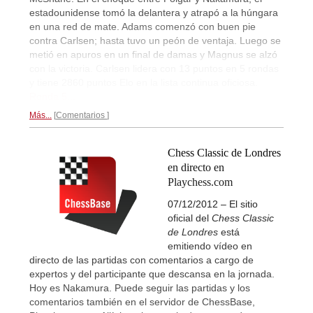
estadounidense tomó la delantera y atrapó a la húngara
en una red de mate. Adams comenzó con buen pie
contra Carlsen; hasta tuvo un peón de ventaja. Luego se
metió en apuros en un final de damas y Magnus se alzó
con la victoria. Carlsen lidera con 13 puntos en 5 rondas
y tiene 2860 puntos Elo en la lista continua oficiosa.
Ronda 5...
Más...
Comentarios
Chess Classic de Londres
en directo en
Playchess.com
07/12/2012 – El sitio
oficial del
Chess Classic
de Londres
está
emitiendo vídeo en
directo de las partidas con comentarios a cargo de
expertos y del participante que descansa en la jornada.
Hoy es Nakamura. Puede seguir las partidas y los
comentarios también en el servidor de ChessBase,