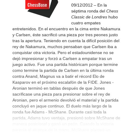
09/12/2012 – En la
séptima ronda del
Chess
Classic de Londres
hubo
cuatro empates
entretenidos. En el encuentro en la cima entre Nakamura
y Carlsen, éste sacrificó una pieza por tres peones justo
tras la apertura. Teniendo en cuenta la difícil posición del
rey de Nakamura, muchos pensaban que Carlsen iba a
conquistar otra victoria. Pero el estadounidense no se
dejó impresionar y forzó a Carlsen a empatar tras un
juego activo. Fue una partida históricam porque termine
como termine la partida de Carlsen en la última ronda
contra Anand, Magnus va a batir el récord Elo de
Kasparov en el próximo escalafón de la FIDE. Jones -
Aronian terminó en tablas después de que Jones
sacrificase una pieza para presionar sobre el rey de
Aronian, pero el armenio devolvió el material y la partida
concluyó en jaque continuo. El duelo más largo de la
ronda fue Adams - McShane. Durante casi toda la
partida, Adams tuvo ventaja, presionó sobre McShane de
manera posicional y ganó un peón. Cuando la victoria
parecía al alcance de la mano, McShane planteó un