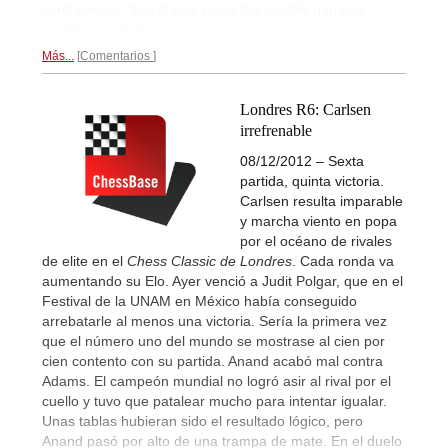
contrataque, tras el que ya no fue posible ganar la
partida para Adams.
Ronda 7...
Más...
Comentarios
Londres R6: Carlsen
irrefrenable
08/12/2012 – Sexta
partida, quinta victoria.
Carlsen resulta imparable
y marcha viento en popa
por el océano de rivales
de elite en el
Chess Classic de Londres
. Cada ronda va
aumentando su Elo. Ayer venció a Judit Polgar, que en el
Festival de la UNAM en México había conseguido
arrebatarle al menos una victoria. Sería la primera vez
que el número uno del mundo se mostrase al cien por
cien contento con su partida. Anand acabó mal contra
Adams. El campeón mundial no logró asir al rival por el
cuello y tuvo que patalear mucho para intentar igualar.
Unas tablas hubieran sido el resultado lógico, pero
Anand pasó por alto de una trampa de mate. En el duelo