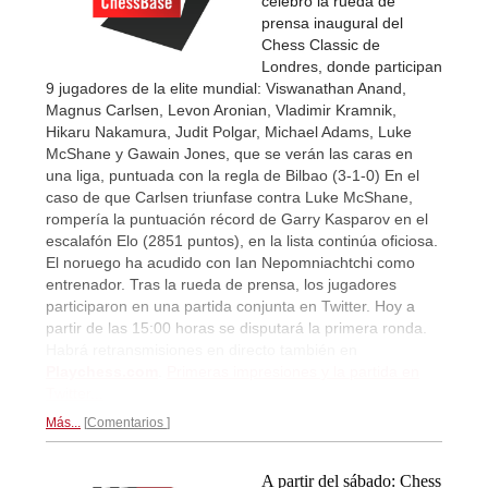
celebró la rueda de
prensa inaugural del
Chess Classic de
Londres, donde participan
9 jugadores de la elite mundial: Viswanathan Anand,
Magnus Carlsen, Levon Aronian, Vladimir Kramnik,
Hikaru Nakamura, Judit Polgar, Michael Adams, Luke
McShane y Gawain Jones, que se verán las caras en
una liga, puntuada con la regla de Bilbao (3-1-0) En el
caso de que Carlsen triunfase contra Luke McShane,
rompería la puntuación récord de Garry Kasparov en el
escalafón Elo (2851 puntos), en la lista continúa oficiosa.
El noruego ha acudido con Ian Nepomniachtchi como
entrenador. Tras la rueda de prensa, los jugadores
participaron en una partida conjunta en Twitter. Hoy a
partir de las 15:00 horas se disputará la primera ronda.
Habrá retransmisiones en directo también en
Playchess.com
.
Primeras impresiones y la partida en
Twitter...
Más...
Comentarios
A partir del sábado: Chess