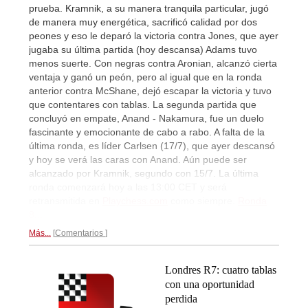
prueba. Kramnik, a su manera tranquila particular, jugó
de manera muy energética, sacrificó calidad por dos
peones y eso le deparó la victoria contra Jones, que ayer
jugaba su última partida (hoy descansa) Adams tuvo
menos suerte. Con negras contra Aronian, alcanzó cierta
ventaja y ganó un peón, pero al igual que en la ronda
anterior contra McShane, dejó escapar la victoria y tuvo
que contentares con tablas. La segunda partida que
concluyó en empate, Anand - Nakamura, fue un duelo
fascinante y emocionante de cabo a rabo. A falta de la
última ronda, es líder Carlsen (17/7), que ayer descansó
y hoy se verá las caras con Anand. Aún puede ser
alcanzado por Kramnik, segundo con 15/7. La última
ronda comenzará hoy a las 13:00 CET y será
retransmitida en
Playchess.com
como siempre.
Ronda
8...
Más...
Comentarios
Londres R7: cuatro tablas
con una oportunidad
perdida