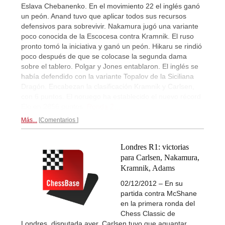
Eslava Chebanenko. En el movimiento 22 el inglés ganó
un peón. Anand tuvo que aplicar todos sus recursos
defensivos para sobrevivir. Nakamura jugó una variante
poco conocida de la Escocesa contra Kramnik. El ruso
pronto tomó la iniciativa y ganó un peón. Hikaru se rindió
poco después de que se colocase la segunda dama
sobre el tablero. Polgar y Jones entablaron. El inglés se
había defendido con la variante Topalov de la Siciliana
Dragón. Encabezan la clasificación Kramnik y Carlsen,
con 6 puntos. El noruego ha establecido el nuevo récord
Elo en 2856 puntos.
Ronda 2...
Más...
Comentarios
Londres R1: victorias
para Carlsen, Nakamura,
Kramnik, Adams
02/12/2012 – En su
partida contra McShane
en la primera ronda del
Chess Classic de
Londres, disputada ayer, Carlsen tuvo que aguantar