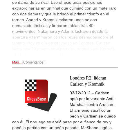
de dama de su rival. Eso ofreció unas posiciones
extraordinarias en un final que culminó con un mate raro
con dos damas y que le brindó el primer triunfo en el
torneo. Anand y Kramnik evitaron unas peleas
demasiado tácticas y firmaron tablas tras 40
movimientos. Nakamura y Adams lucharon desde la
apertura y terminaron con los reyes desnudos sobre el
tablero. Hoy es día de descanso en Londres. Carlsen
lidera con 10 puntos en 4 partidas, seguido por Kramnik
(8/4) y Michael Adams (7/3)
La cuarta ronda...
Más...
Comentarios
Londres R2: lideran
Carlsen y Kramnik
03/12/2012 – Carlsen
optó por la variante Anti-
Marshall contra Aronian.
El armenio sacrificó un
peón y Carlsen se quedó
con él. El noruego se abrió paso por el flanco de rey y
ganó la partida con un peón pasado. McShane jugó la