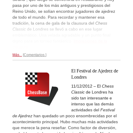
pasa por uno de los más antiguos y prestigiosos del
Reino Unido, se solían encontrar jugadores de ajedrez
de todo el mundo. Para recordar y mantener esa
tradición, la cena de gala de la clausura del
Chess
Classic
de Londres se llevó a cabo en ese lugar
emblemático. Una velada agradable y un punto final
digno para un torneo fantástico.
Impresiones de la
clausura...
Más...
Comentarios
El Festival de Ajedrez de
Londres
11/12/2012 – El
Chess
Classic
de Londres ha
sido tan interesante e
intenso que las demás
actividades del
Festival
de Ajedrez
han quedado un poco ensombrecidas por el
acontecimiento principal. Hubo muchas más actividades
que merece la pena reseñar. Como factor de diversión,