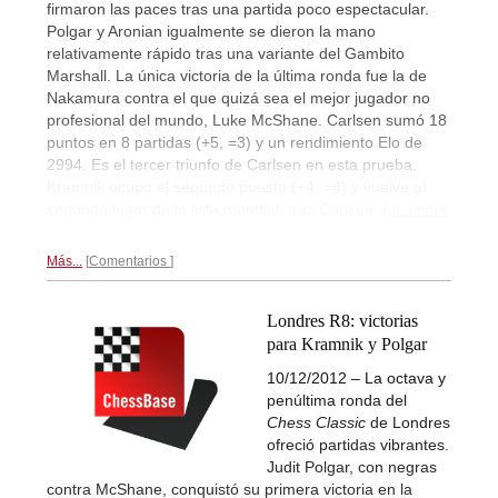
firmaron las paces tras una partida poco espectacular.
Polgar y Aronian igualmente se dieron la mano
relativamente rápido tras una variante del Gambito
Marshall. La única victoria de la última ronda fue la de
Nakamura contra el que quizá sea el mejor jugador no
profesional del mundo, Luke McShane. Carlsen sumó 18
puntos en 8 partidas (+5, =3) y un rendimiento Elo de
2994. Es el tercer triunfo de Carlsen en esta prueba.
Kramnik ocupó el segundo puesto (+4, =4) y vuelve al
segundo lugar de la lista mundial, tras Carlsen.
La última
ronda...
Más...
Comentarios
Londres R8: victorias
para Kramnik y Polgar
10/12/2012 – La octava y
penúltima ronda del
Chess Classic
de Londres
ofreció partidas vibrantes.
Judit Polgar, con negras
contra McShane, conquistó su primera victoria en la