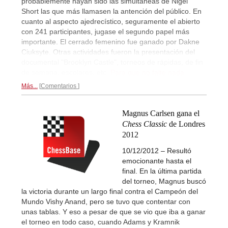
probablemente hayan sido las simultáneas de Nigel
Short las que más llamasen la antención del público. En
cuanto al aspecto ajedrecístico, seguramente el abierto
con 241 participantes, jugase el segundo papel más
importante. El cerrado femenino fue ganado por Dakne
Ciuksyte. Otras actividades fueron la presentación del
documental "Brooklyn Castle", torneos de rápidas, de fin
de semana, escolares, etc.
Para que no falte nada...
Más...
Comentarios
Magnus Carlsen gana el
Chess Classic
de Londres
2012
10/12/2012 – Resultó
emocionante hasta el
final. En la última partida
del torneo, Magnus buscó
la victoria durante un largo final contra el Campeón del
Mundo Vishy Anand, pero se tuvo que contentar con
unas tablas. Y eso a pesar de que se vio que iba a ganar
el torneo en todo caso, cuando Adams y Kramnik