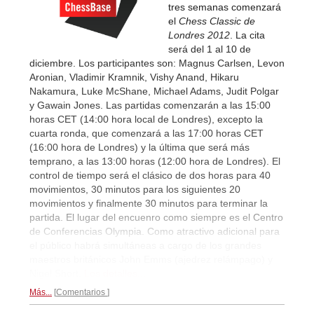
tres semanas comenzará
el
Chess Classic de
Londres 2012
. La cita
será del 1 al 10 de
diciembre. Los participantes son: Magnus Carlsen, Levon
Aronian, Vladimir Kramnik, Vishy Anand, Hikaru
Nakamura, Luke McShane, Michael Adams, Judit Polgar
y Gawain Jones. Las partidas comenzarán a las 15:00
horas CET (14:00 hora local de Londres), excepto la
cuarta ronda, que comenzará a las 17:00 horas CET
(16:00 hora de Londres) y la última que será más
temprano, a las 13:00 horas (12:00 hora de Londres). El
control de tiempo será el clásico de dos horas para 40
movimientos, 30 minutos para los siguientes 20
movimientos y finalmente 30 minutos para terminar la
partida. El lugar del encuenro como siempre es el Centro
de Conferencias Olympia. Como atractivo adicional para
el público habrá simultáneas a cargo de los grandes
maestros británicos John Emms (ajedrez relámpago) y
Nigel Short.
Los detalles...
Más...
Comentarios