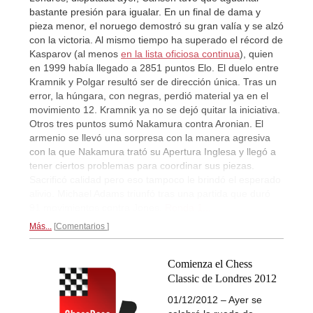
bastante presión para igualar. En un final de dama y
pieza menor, el noruego demostró su gran valía y se alzó
con la victoria. Al mismo tiempo ha superado el récord de
Kasparov (al menos
en la lista oficiosa continua
), quien
en 1999 había llegado a 2851 puntos Elo. El duelo entre
Kramnik y Polgar resultó ser de dirección única. Tras un
error, la húngara, con negras, perdió material ya en el
movimiento 12. Kramnik ya no se dejó quitar la iniciativa.
Otros tres puntos sumó Nakamura contra Aronian. El
armenio se llevó una sorpresa con la manera agresiva
con la que Nakamura trató su Apertura Inglesa y llegó a
tener ciertos problemas para coordinar sus piezas.
Sacrificó calidad pero eso tampoco le brindó el esperado
alivio. Michael Adams triunfó tras una partida que duró
91 movimientos contra Jones.
Ronda 1...
Más...
Comentarios
Comienza el Chess
Classic de Londres 2012
01/12/2012 – Ayer se