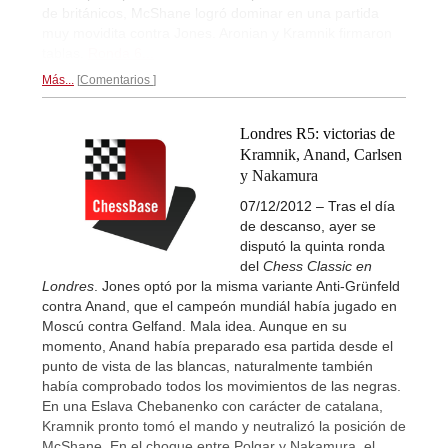
de británicos, McShane logró dominar en una partida
muy movidita contra Jones. Aronian y Kramnik firmaron
tablas.
Ronda 6...
Más...
Comentarios
Londres R5: victorias de
Kramnik, Anand, Carlsen
y Nakamura
07/12/2012 – Tras el día
de descanso, ayer se
disputó la quinta ronda
del
Chess Classic en
Londres
. Jones optó por la misma variante Anti-Grünfeld
contra Anand, que el campeón mundiál había jugado en
Moscú contra Gelfand. Mala idea. Aunque en su
momento, Anand había preparado esa partida desde el
punto de vista de las blancas, naturalmente también
había comprobado todos los movimientos de las negras.
En una Eslava Chebanenko con carácter de catalana,
Kramnik pronto tomó el mando y neutralizó la posición de
McShane. En el choque entre Polgar y Nakamura, el