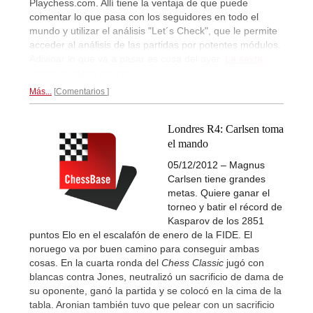
Playchess.com. Allí tiene la ventaja de que puede
comentar lo que pasa con los seguidores en todo el
mundo y utilizar el análisis "Let´s Check", que le permite
acceder al análisis de las partidas por potentes módulos.
Adivinar lo que va a pasar es cosa del ayer.
La sexta
ronda en plena marcha...
Más...
Comentarios
Londres R4: Carlsen toma
el mando
05/12/2012 – Magnus
Carlsen tiene grandes
metas. Quiere ganar el
torneo y batir el récord de
Kasparov de los 2851
puntos Elo en el escalafón de enero de la FIDE. El
noruego va por buen camino para conseguir ambas
cosas. En la cuarta ronda del
Chess Classic
jugó con
blancas contra Jones, neutralizó un sacrificio de dama de
su oponente, ganó la partida y se colocó en la cima de la
tabla. Aronian también tuvo que pelear con un sacrificio