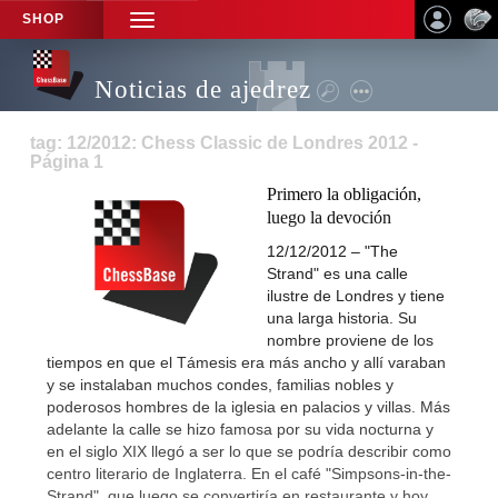
SHOP
TOGGLE
NAVIGATION
Noticias de ajedrez
tag: 12/2012: Chess Classic de Londres 2012 -
Página 1
Primero la obligación,
luego la devoción
12/12/2012 – "The
Strand" es una calle
ilustre de Londres y tiene
una larga historia. Su
nombre proviene de los
tiempos en que el Támesis era más ancho y allí varaban
y se instalaban muchos condes, familias nobles y
poderosos hombres de la iglesia en palacios y villas. Más
adelante la calle se hizo famosa por su vida nocturna y
en el siglo XIX llegó a ser lo que se podría describir como
centro literario de Inglaterra. En el café "Simpsons-in-the-
Strand", que luego se convertiría en restaurante y hoy