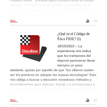
Frédéric Amiel: “Si existe algún conflicto entre el mundo
natural y el moral, entre la realidad y la conciencia, la
conciencia es la que debe llevar la razón”. Artículo por
Dr. Uvencio Blanco. | Logotipo: FIDE
Más...
14
¿Qué es el Código de
Ética FIDE? (I)
18/10/2022 – La
experiencia nos indica
que los tramposos del
deporte parecieran llevar
siempre un paso
adelante; quizás por aquello de que “los villanos suelen
ser los primeros en adoptar las nuevas tecnologías” Esto
nos obliga a buscar y descubrir novedosos métodos y
procedimientos para detectar dopaje y a incorporarlos a
un arsenal cada vez más amplio, sofisticado y confiable.
Artículo por Dr. Uvencio Blanco. | Logotipo: FIDE
Más...
21