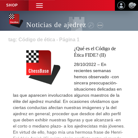
SHOP
TOGGLE
NAVIGATION
Noticias de ajedrez
tag: Código de ética - Página 1
¿Qué es el Código de
Ética FIDE? (II)
28/10/2022 – En
recientes semanas
hemos observado -con
sincera preocupación-
situaciones delicadas en
las que aparecen involucrados algunos maestros de la
élite del ajedrez mundial. En ocasiones olvidamos que
ciertas conductas afectan nuestras imágenes y la del
ajedrez en general; proceder que desdice del alto perfil
que deben exhibir nuestras figuras y que alcanzará -en
el corto o mediano plazo- a los ajedrecistas más jóvenes.
En virtud de ello, hago mía una hermosa frase de Henri-