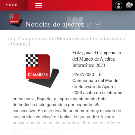
SHOP
TOGGLE
NAVIGATION
Noticias de ajedrez
tag: Campeonato del Mundo de Ajedrez Informático
- Página 1
Fritz gana el Campeonato
del Mundo de Ajedrez
Informático 2023
22/07/2023 – El
Campeonato del Mundo
de Software de Ajedrez
2023 acaba de celebrarse
en Valencia, España, e impresionantemente Fritz
defendió su título ganándolo por segundo año
consecutivo. En este desafío un número muy elevado de
las partidas concluyó en tablas, lo que podría llevar a
pensar que fue un asunto aburrido. Pero como verán en
una de las partidas, ¡hubo una lucha a cañonazos con
dos sacrificios de torres!