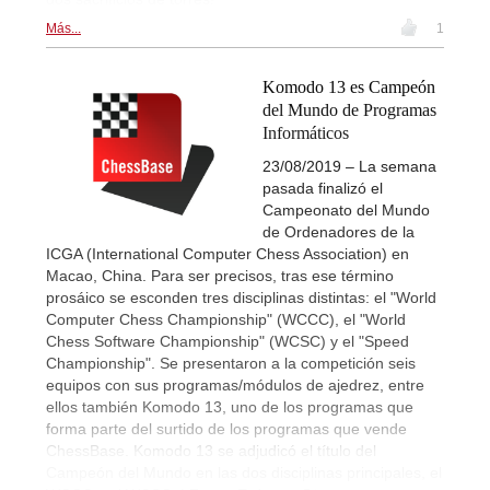
Más...
1
Komodo 13 es Campeón
del Mundo de Programas
Informáticos
23/08/2019 – La semana
pasada finalizó el
Campeonato del Mundo
de Ordenadores de la
ICGA (International Computer Chess Association) en
Macao, China. Para ser precisos, tras ese término
prosáico se esconden tres disciplinas distintas: el "World
Computer Chess Championship" (WCCC), el "World
Chess Software Championship" (WCSC) y el "Speed
Championship". Se presentaron a la competición seis
equipos con sus programas/módulos de ajedrez, entre
ellos también Komodo 13, uno de los programas que
forma parte del surtido de los programas que vende
ChessBase. Komodo 13 se adjudicó el título del
Campeón del Mundo en las dos disciplinas principales, el