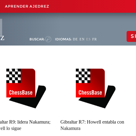
APRENDER AJEDREZ
ez
S
BUSCAR:
IDIOMAS:
DE
EN
ES
FR
altar R9: lidera Nakamura;
Gibraltar R7: Howell entabla con
ll lo sigue
Nakamura