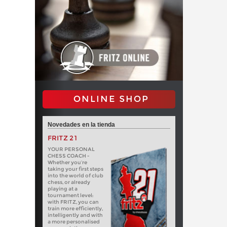
ONLINE SHOP
Novedades en la tienda
FRITZ 21
YOUR PERSONAL
CHESS COACH -
Whether you’re
taking your first steps
into the world of club
chess, or already
playing at a
tournament level:
with FRITZ, you can
train more efficiently,
intelligently and with
a more personalised