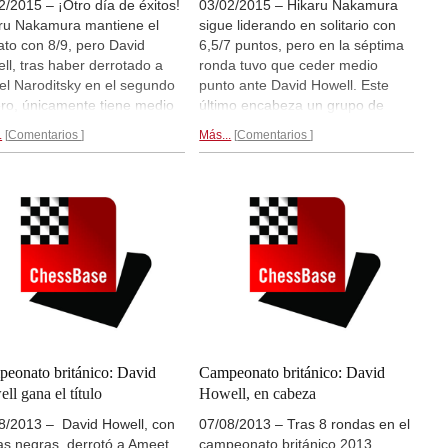
2/2015 – ¡Otro día de éxitos!
03/02/2015 – Hikaru Nakamura
ru Nakamura mantiene el
sigue liderando en solitario con
rato con 8/9, pero David
6,5/7 puntos, pero en la séptima
ll, tras haber derrotado a
ronda tuvo que ceder medio
el Naroditsky en el segundo
punto ante David Howell. Este
ero, únicamente tiene medio
último encabeza un grupo de
o menos (7,5/9) Hou Yifan,
cuatro jugadores que van en pos
.
Comentarios
Más...
Comentarios
ta Vitiugov, Pentala
del líder con medio punto menos:
krishna y Axel Bachmann
Yu, Naroditsky y Bachmann.
ién están en la pomada ya
Crónica de la ronda 7...
suman 7 puntos.
Crónica de
nda 9...
eonato británico: David
Campeonato británico: David
ll gana el título
Howell, en cabeza
8/2013 – David Howell, con
07/08/2013 – Tras 8 rondas en el
as negras, derrotó a Ameet
campeonato británico 2013,