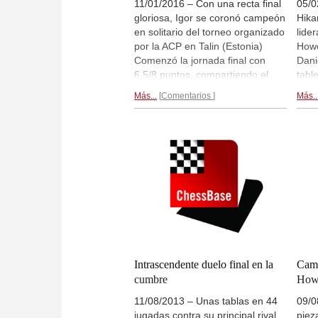
11/01/2016 – Con una recta final
05/0
gloriosa, Igor se coronó campeón
Hika
en solitario del torneo organizado
lide
por la ACP en Talin (Estonia)
Howe
Comenzó la jornada final con
Dani
6,5/8 puntos, compartiendo el
tabl
segundo puesto con otros cuatro
punt
Más...
Comentarios
Más..
jugadores. Tras ganar a Jan-
Niki
Krzysztof Duda y Peter Svidler, le
Hari
bastaba aguantar las tablas
tamb
contra Boris Gelfand.
Crónica
que 
final...
la ro
Intrascendente duelo final en la
Camp
cumbre
Howe
11/08/2013 – Unas tablas en 44
09/0
jugadas contra su principal rival
piez