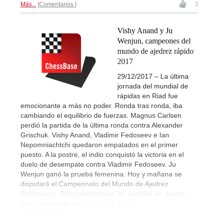
Más...
Comentarios
3
Vishy Anand y Ju
Wenjun, campeones del
mundo de ajedrez rápido
2017
29/12/2017 – La última
jornada del mundial de
rápidas en Riad fue
emocionante a más no poder. Ronda tras ronda, iba
cambiando el equilibrio de fuerzas. Magnus Carlsen
perdió la partida de la última ronda contra Alexander
Grischuk. Vishy Anand, Vladimir Fedoseev e Ian
Nepomniachtchi quedaron empatados en el primer
puesto. A la postre, el indio conquistó la victoria en el
duelo de desempate contra Vladimir Fedoseev. Ju
Wenjun ganó la prueba femenina. Hoy y mañana se
disputará el Campeonato del Mundo de Ajedrez
Relámpago. Retransmitiremos las partidas en directo
aquí, a partir de las 12:00 CET. | Foto:
riyadh2017.fide.com