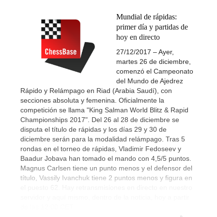
Mundial de rápidas:
primer día y partidas de
hoy en directo
27/12/2017 – Ayer,
martes 26 de diciembre,
comenzó el Campeonato
del Mundo de Ajedrez
Rápido y Relámpago en Riad (Arabia Saudí), con
secciones absoluta y femenina. Oficialmente la
competición se llama "King Salman World Blitz & Rapid
Championships 2017". Del 26 al 28 de diciembre se
disputa el título de rápidas y los días 29 y 30 de
diciembre serán para la modalidad relámpago. Tras 5
rondas en el torneo de rápidas, Vladimir Fedoseev y
Baadur Jobava han tomado el mando con 4,5/5 puntos.
Magnus Carlsen tiene un punto menos y el defensor del
título, Vassily Ivanchuk tiene 2 puntos menos y figura en
el puesto 62. Hay retransmisiones en directo en nuestro
servidor y aquí mismo, dentro de la noticia, hoy a partir
de las 12:00 CET.