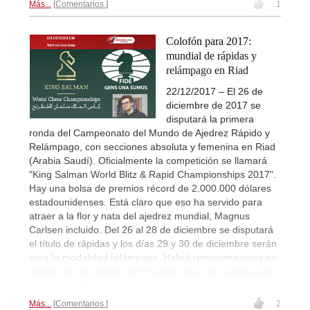
Más...
Comentarios
1
Colofón para 2017:
mundial de rápidas y
relámpago en Riad
22/12/2017 – El 26 de
diciembre de 2017 se
disputará la primera
ronda del Campeonato del Mundo de Ajedrez Rápido y
Relámpago, con secciones absoluta y femenina en Riad
(Arabia Saudí). Oficialmente la competición se llamará
"King Salman World Blitz & Rapid Championships 2017".
Hay una bolsa de premios récord de 2.000.000 dólares
estadounidenses. Está claro que eso ha servido para
atraer a la flor y nata del ajedrez mundial, Magnus
Carlsen incluido. Del 26 al 28 de diciembre se disputará
el título de rápidas y los días 29 y 30 de diciembre serán
para la modalidad relámpago. Habrá retransmisiones en
directo de las partidas del mundial aquí, en nuestra web,
a partir del 26 de diciembre.
Más...
Comentarios
2