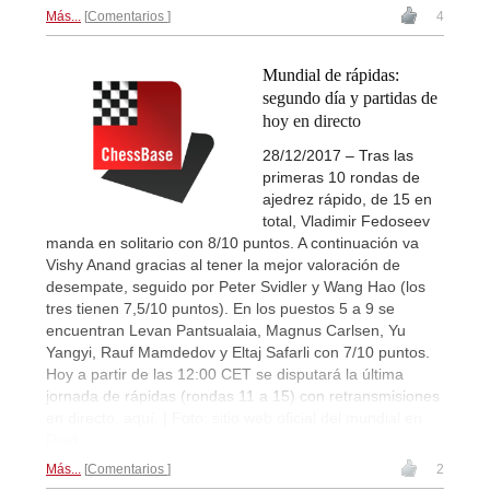
Más...
Comentarios
4
Mundial de rápidas:
segundo día y partidas de
hoy en directo
28/12/2017 – Tras las
primeras 10 rondas de
ajedrez rápido, de 15 en
total, Vladimir Fedoseev
manda en solitario con 8/10 puntos. A continuación va
Vishy Anand gracias al tener la mejor valoración de
desempate, seguido por Peter Svidler y Wang Hao (los
tres tienen 7,5/10 puntos). En los puestos 5 a 9 se
encuentran Levan Pantsualaia, Magnus Carlsen, Yu
Yangyi, Rauf Mamdedov y Eltaj Safarli con 7/10 puntos.
Hoy a partir de las 12:00 CET se disputará la última
jornada de rápidas (rondas 11 a 15) con retransmisiones
en directo, aquí. | Foto: sitio web oficial del mundial en
Riad
Más...
Comentarios
2