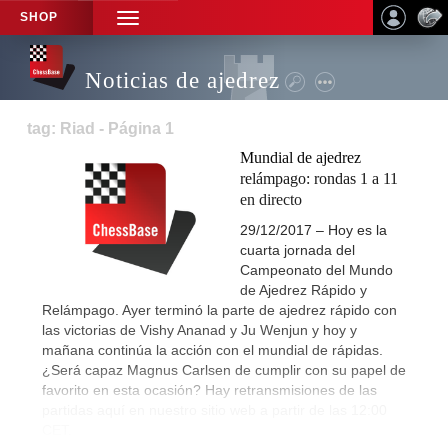
SHOP
TOGGLE
NAVIGATION
Noticias de ajedrez
tag: Riad - Página 1
Mundial de ajedrez
relámpago: rondas 1 a 11
en directo
29/12/2017 – Hoy es la
cuarta jornada del
Campeonato del Mundo
de Ajedrez Rápido y
Relámpago. Ayer terminó la parte de ajedrez rápido con
las victorias de Vishy Ananad y Ju Wenjun y hoy y
mañana continúa la acción con el mundial de rápidas.
¿Será capaz Magnus Carlsen de cumplir con su papel de
favorito en esta ocasión? Hay retransmisiones de las
partidas aquí en nuestro sitio web a partir de las 12:00
CET.