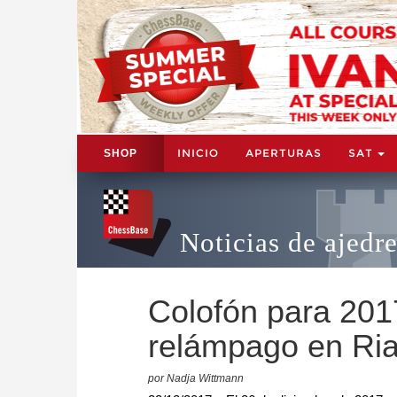
INICIO
APERTURAS
SAT
SHOP
Noticias de ajedr
Colofón para 201
relámpago en Ri
por Nadja Wittmann