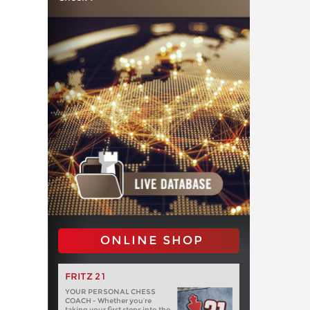
ONLINE SHOP
FRITZ 21
YOUR PERSONAL CHESS
COACH - Whether you’re
taking your first steps into the