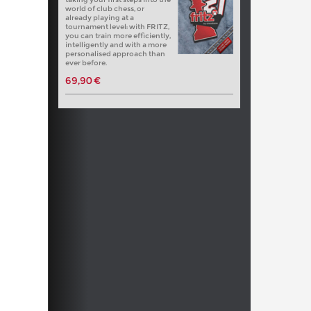
world of club chess, or
already playing at a
tournament level: with FRITZ,
you can train more efficiently,
intelligently and with a more
personalised approach than
ever before.
69,90 €