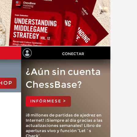
CONECTAR
¿Aún sin cuenta
ChessBase?
HOP
INFÓRMESE >
¡8 millones de partidas de ajedrez en
Internet! ¡Siempre al día gracias a las
actualizaciones semanales! Libro de
aperturas vivo y función “Let´s
Check”.