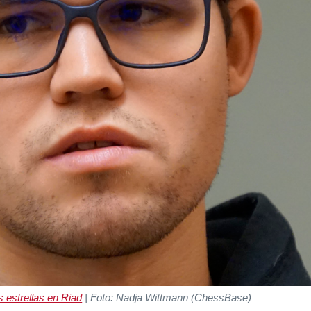
s estrellas en Riad
| Foto: Nadja Wittmann (ChessBase)