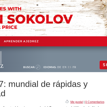
APRENDER AJEDREZ
ez
S
BUSCAR:
IDIOMAS:
DE
EN
ES
FR
7: mundial de rápidas y
ad
Me gusta!
|
0 Comentarios