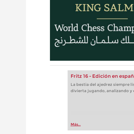
Fritz 16 - Edición en españ
La bestia del ajedrez siempre l
divierta jugando, analizando y
Más...