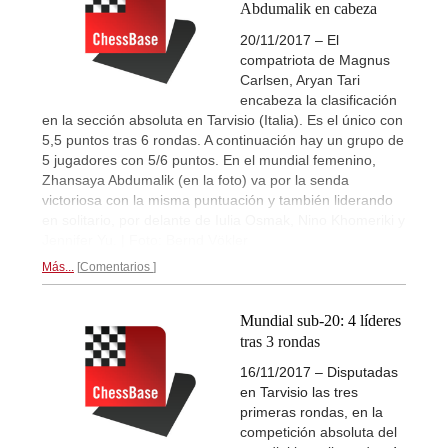
Abdumalik en cabeza
20/11/2017 – El
compatriota de Magnus
Carlsen, Aryan Tari
encabeza la clasificación
en la sección absoluta en Tarvisio (Italia). Es el único con
5,5 puntos tras 6 rondas. A continuación hay un grupo de
5 jugadores con 5/6 puntos. En el mundial femenino,
Zhansaya Abdumalik (en la foto) va por la senda
victoriosa con la misma puntuación y también liderando
en solitario, por delante de Iulia Osmak, Nino Khomeriki y
Jennifer Yu. | Foto: Bernd Vökler
Más...
Comentarios
Mundial sub-20: 4 líderes
tras 3 rondas
16/11/2017 – Disputadas
en Tarvisio las tres
primeras rondas, en la
competición absoluta del