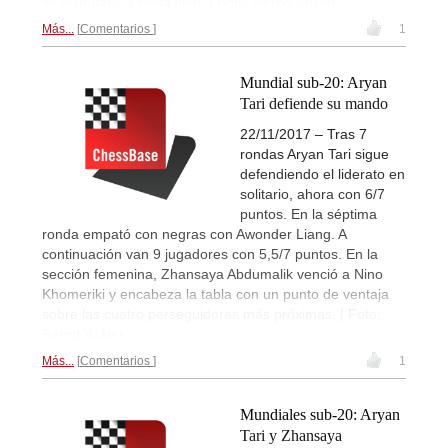
se disputará la recta final. | Foto: Bernd Vökler
Más...
Comentarios
1
Mundial sub-20: Aryan
Tari defiende su mando
22/11/2017 – Tras 7
rondas Aryan Tari sigue
defendiendo el liderato en
solitario, ahora con 6/7
puntos. En la séptima
ronda empató con negras con Awonder Liang. A
continuación van 9 jugadores con 5,5/7 puntos. En la
sección femenina, Zhansaya Abdumalik venció a Nino
Khomeriki y encabeza la tabla con un punto de ventaja
sobre las cuatro perseguidoras más próximas. | Foto:
Bernd Vökler
Más...
Comentarios
1
Mundiales sub-20: Aryan
Tari y Zhansaya