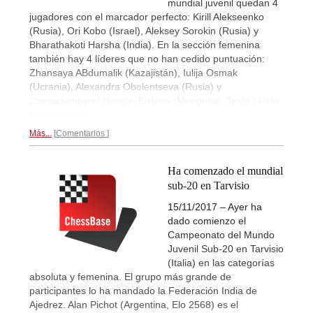
mundial juvenil quedan 4
jugadores con el marcador perfecto: Kirill Alekseenko
(Rusia), Ori Kobo (Israel), Aleksey Sorokin (Rusia) y
Bharathakoti Harsha (India). En la sección femenina
también hay 4 líderes que no han cedido puntuación:
Zhansaya ABdumalik (Kazajistán), Iulija Osmak
(Ucrania), Alexandra Obolentseva (Rusia) y
Davaademberel Normin-Erdene (Mongolia). Texto | Foto:
Bernd Vökler
Más...
Comentarios
Ha comenzado el mundial
sub-20 en Tarvisio
15/11/2017 – Ayer ha
dado comienzo el
Campeonato del Mundo
Juvenil Sub-20 en Tarvisio
(Italia) en las categorías
absoluta y femenina. El grupo más grande de
participantes lo ha mandado la Federación India de
Ajedrez. Alan Pichot (Argentina, Elo 2568) es el