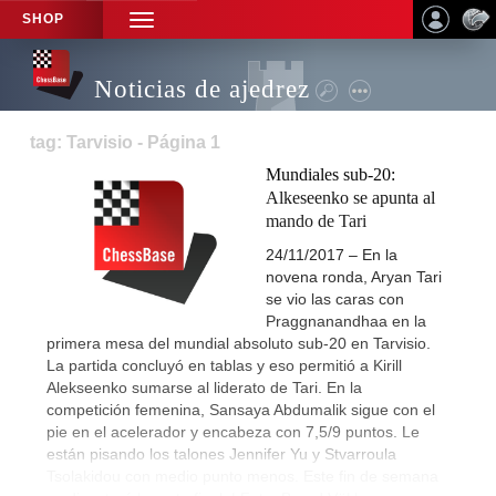
SHOP
TOGGLE
NAVIGATION
Noticias de ajedrez
tag: Tarvisio - Página 1
Mundiales sub-20:
Alkeseenko se apunta al
mando de Tari
24/11/2017 – En la
novena ronda, Aryan Tari
se vio las caras con
Praggnanandhaa en la
primera mesa del mundial absoluto sub-20 en Tarvisio.
La partida concluyó en tablas y eso permitió a Kirill
Alekseenko sumarse al liderato de Tari. En la
competición femenina, Sansaya Abdumalik sigue con el
pie en el acelerador y encabeza con 7,5/9 puntos. Le
están pisando los talones Jennifer Yu y Stvarroula
Tsolakidou con medio punto menos. Este fin de semana