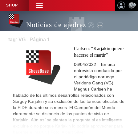
SHOP
TOGGLE
NAVIGATION
Noticias de ajedrez
tag: VG - Página 1
Carlsen: “Karjakin quiere
hacerse el martir”
06/04/2022 – En una
entrevista conducida por
el periódigo noruego
Verldens Gang (VG),
Magnus Carlsen ha
hablado de los últimos desarrollos relacionados con
Sergey Karjakin y su exclusión de los torneos oficiales de
la FIDE durante seis meses. El Campeón del Mundo
claramente se distancia de los puntos de vista de
Karjakin. Aún así se plantea la pregunta si es inteligente
excluirle o no porque Karjakin lo podría aprovechar para
hacerse el martir. | Foto: Albert Silver