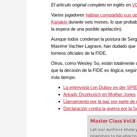
El artículo original completo en inglés en
V
Varios jugadores
habían compartido sus op
Karjakin
durante seis meses, lo que probab
la espera de una posible apelación).
Aunque todos condenan la postura de Sergey
Maxime Vachier-Lagrave, han dudado que fue
torneos oficiales de la FIDE.
Otros, como Wesley So, están totalmente d
que la decisión de la FIDE es ilógica; según
más tiempo.
La entrevista con Dubov en der SP
Arkady Dvorkorich en Mother Jones
Llamamiento por la paz por parte de
Declaración contra la guerra por la 
Master Class Vol.8
Let our authors show y
openings to be able t