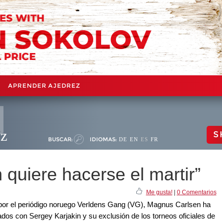
APRENDER AJEDREZ
ez
S
BUSCAR:
IDIOMAS:
DE
EN
ES
FR
 quiere hacerse el martir”
Me gusta!
|
0 Comentarios
 por el periódigo noruego Verldens Gang (VG), Magnus Carlsen ha
ados con Sergey Karjakin y su exclusión de los torneos oficiales de