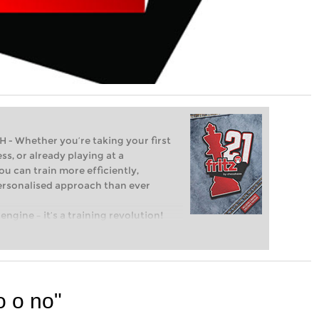
Whether you’re taking your first
ss, or already playing at a
ou can train more efficiently,
personalised approach than ever
engine – it’s a training revolution!
t steps into the world of club chess,
ent level: with FRITZ, you can train
 and with a more personalised
o o no"