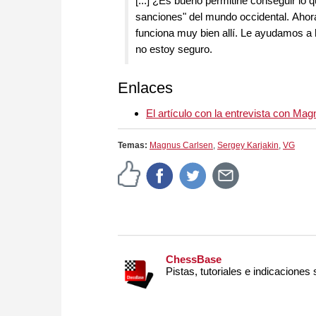
[...] ¿Es bueno permitirle conseguir lo q
sanciones" del mundo occidental. Ahora
funciona muy bien allí. Le ayudamos a h
no estoy seguro.
Enlaces
El artículo con la entrevista con Ma
Temas:
Magnus Carlsen
,
Sergey Karjakin
,
VG
ChessBase
Pistas, tutoriales e indicaciones