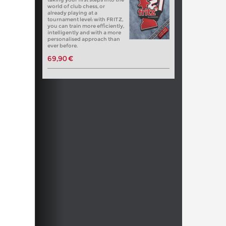
world of club chess, or
already playing at a
tournament level: with FRITZ,
you can train more efficiently,
intelligently and with a more
personalised approach than
ever before.
69,90 €