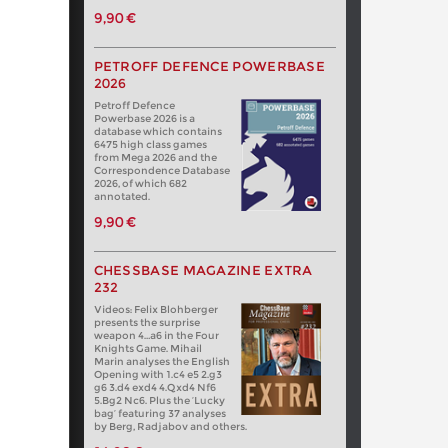
9,90 €
PETROFF DEFENCE POWERBASE
2026
Petroff Defence
Powerbase 2026 is a
database which contains
6475 high class games
from Mega 2026 and the
Correspondence Database
2026, of which 682
annotated.
9,90 €
CHESSBASE MAGAZINE EXTRA
232
Videos: Felix Blohberger
presents the surprise
weapon 4…a6 in the Four
Knights Game. Mihail
Marin analyses the English
Opening with 1.c4 e5 2.g3
g6 3.d4 exd4 4.Qxd4 Nf6
5.Bg2 Nc6. Plus the ‘Lucky
bag’ featuring 37 analyses
by Berg, Radjabov and others.