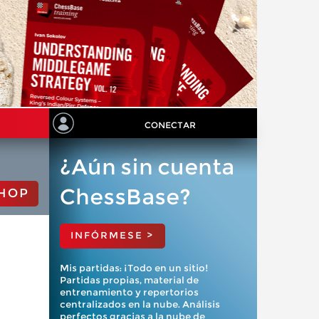
CONECTAR
¿Aún sin cuenta
ChessBase?
HOP
INFÓRMESE >
Mis partidas: ¡Todo en un sitio!
Partidas propias, material de
entrenamiento y repertorios
centralizados en la nube. Análisis
perfectos gracias a la nube de