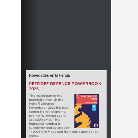
Novedades en la tienda
PETROFF DEFENCE POWERBOOK
2026
The major part of the
material on which the
Petroff Defence
Powerbook 2026 is based
comes from the engine
room of playchess.com:
357 000 games. This
imposing number is
supplemented by another
17 000 from Mega and from correspondence
chess.