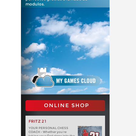
modulos.
ONLINE SHOP
FRITZ 21
YOUR PERSONAL CHESS
COACH - Whether you’re
taking your first steps into the