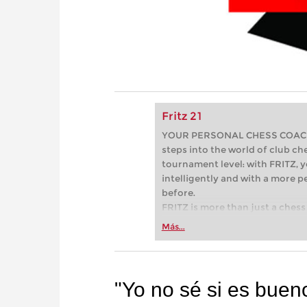
Fritz 21
YOUR PERSONAL CHESS COACH - 
steps into the world of club che
tournament level: with FRITZ, y
intelligently and with a more 
before.
FRITZ is more than just a chess 
Whether you’re taking your firs
Más...
or already playing at a tournam
more efficiently, intelligently
approach than ever before.
"Yo no sé si es buen