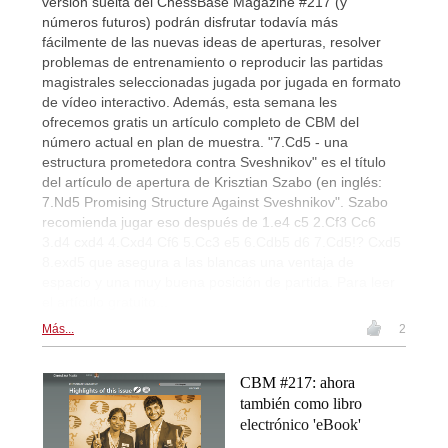
versión suelta del ChessBase Magazine #217 (y
números futuros) podrán disfrutar todavía más
fácilmente de las nuevas ideas de aperturas, resolver
problemas de entrenamiento o reproducir las partidas
magistrales seleccionadas jugada por jugada en formato
de vídeo interactivo. Además, esta semana les
ofrecemos gratis un artículo completo de CBM del
número actual en plan de muestra. "7.Cd5 - una
estructura prometedora contra Sveshnikov" es el título
del artículo de apertura de Krisztian Szabo (en inglés:
7.Nd5 Promising Structure Against Sveshnikov". Szabo
recomienda jugar eso después de 1.e4 c5 2.Cf3 Cc6
3.d4 cxd4 4.Cxd4 Cf6 5.Cc3 e5 6.Cdb5 d6 7.Cd5!? Cxd5
8.exd5 que asegura a las blancas una ventaja de
espacio y una muy buena posición de partida. Para leer
el artículo gratuito...
Más...
2
CBM #217: ahora
también como libro
electrónico 'eBook'