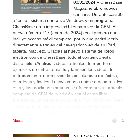
08/01/2024 – ChessBase
Magazine abre nuevos
caminos. Durante casi 30
años, un sistema operativo Windows y un programa
ChessBase eran imprescindibles para leer la CBM. El
nuevo número 217 (enero de 2024) es el primero que
incluye acceso móvil completo, por lo que podrá leerlo
directamente a través del navegador web de su iPad,
tableta, Mac, etc. Gracias al nuevo sistema de libros
electrónicos de ChessBase, todo el contenido está
disponible: ¡Análisis, vídeos, artículos de repertorio,
ejercicios de entrenamiento y también los vídeos de
entrenamiento interactivos de las columnas de táctica,
estrategia y finales! Le invitamos a unirse a nosotros: En
esta y las próximas semanas, le ofreceremos un artículo
completo de CBM de la edición actual como libro
electrónico. La mejor primicia: ¡el artículo de Oliver Reeh
"Invasión en la última fila" con más de 30 ejercicios
tácticos y cuatro vídeos de entrenamiento interactivos!
Más...
1
NUEVO: ChessBase