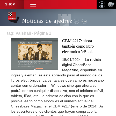
SHOP
TOGGLE
NAVIGATION
Noticias de ajedrez
tag: Vaishali - Página 1
CBM #217: ahora
también como libro
electrónico 'eBook'
15/01/2024 – La revista
digital ChessBase
Magazine, disponible en
inglés y alemán, se está abriendo paso al mundo de los
libros electrónicos. La ventaja es que ya no es necesario
contar con ordenador ni Windows sino que ahora se
podrá leer en cualquier dispositivo, sea el teléfono móvil,
tableta, iPad, etc. La primera edición con la que es
posible leerlo como eBook es el número actual del
ChessBase Magazine, el CBM #217 (enero de 2024). Así
los suscritores o los clientes que hayan comprado la