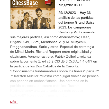
Magazine #217
29/12/2023 – Hay 36
análisis de las partidas
del torneo Grand Swiss
2023: los campeones
Vaishali y Vidit comentan
sus mejores partidas, así como Abdusattorov, Deac,
Erigaisi, Giri, L'Ami, Mendonca, A. y M. Muzychuk,
Praggnanandhaa, Saric y otros. Especial de estrategia
de Mihail Marin: Richard Rapport entre originalidad y
clasicismo. Veneno rastrero: Patrick Zelbel arroja luz
sobre la corriente 1. e4 c6 2.Cf3 d5 3.Cc3 Ag4 4.d4!? en
la partida de los Dos Caballos de la Caro-Kann.
"Conocimientos fundamentales sobre los finales" parte nº
7: Karsten Mueller muestra cómo jugar finales de peones
con peones en ambos flancos. Una sorpresa en la
partida escocesa de cuatro caballos: Rustam
Kasimdzhanov analiza la cada vez más popular
5...Cxe4!? (con vídeo) y mucho más.
Más...