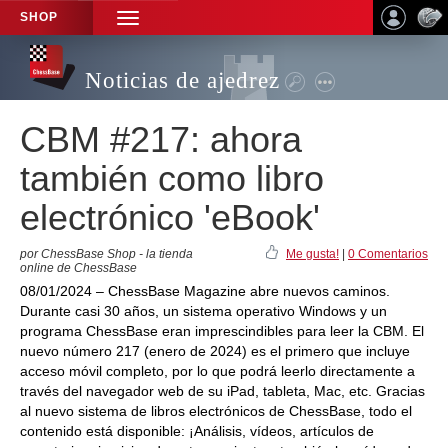
SHOP
TOGGLE
NAVIGATION
Noticias de ajedrez
CBM #217: ahora
también como libro
electrónico 'eBook'
por ChessBase Shop - la tienda
Me gusta!
|
0 Comentarios
online de ChessBase
08/01/2024 – ChessBase Magazine abre nuevos caminos.
Durante casi 30 años, un sistema operativo Windows y un
programa ChessBase eran imprescindibles para leer la CBM. El
nuevo número 217 (enero de 2024) es el primero que incluye
acceso móvil completo, por lo que podrá leerlo directamente a
través del navegador web de su iPad, tableta, Mac, etc. Gracias
al nuevo sistema de libros electrónicos de ChessBase, todo el
contenido está disponible: ¡Análisis, vídeos, artículos de