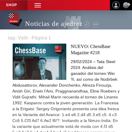
SHOP
TOGGLE
NAVIGATION
Noticias de ajedrez
tag: Vidit - Página 1
NUEVO: ChessBase
Magazine #218
29/02/2024 – Tata Steel
2024: Análisis del
ganador del torneo Wei
Yi, así como de Nodirbek
Abdusattorov, Alexander Donchenko, Alireza Firouzja,
Anish Giri, Erwin l'Ami, Praggnanandhaa, Eline Roebers y
Vidit Gujrathi. Mihail Marin recuerda el torneo de Linares
1992: Kasparov contra la joven generación. La Francesa
a la Erigaisi: Sergey Grigoriants presenta una idea fresca
en la Variante del Avance: 1.e4 e6 2.d4 d5 3.e5 c5. 4.c3
Cc6 5.Cf3 Ad7 6.Ae2 f6!?. Invitando a la Nimzo-India: En
la variante que actualmente está de moda con 4.f3 d5