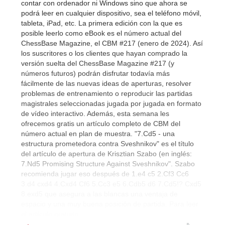
contar con ordenador ni Windows sino que ahora se
podrá leer en cualquier dispositivo, sea el teléfono móvil,
tableta, iPad, etc. La primera edición con la que es
posible leerlo como eBook es el número actual del
ChessBase Magazine, el CBM #217 (enero de 2024). Así
los suscritores o los clientes que hayan comprado la
versión suelta del ChessBase Magazine #217 (y
números futuros) podrán disfrutar todavía más
fácilmente de las nuevas ideas de aperturas, resolver
problemas de entrenamiento o reproducir las partidas
magistrales seleccionadas jugada por jugada en formato
de vídeo interactivo. Además, esta semana les
ofrecemos gratis un artículo completo de CBM del
número actual en plan de muestra. "7.Cd5 - una
estructura prometedora contra Sveshnikov" es el título
del artículo de apertura de Krisztian Szabo (en inglés:
7.Nd5 Promising Structure Against Sveshnikov". Szabo
recomienda jugar eso después de 1.e4 c5 2.Cf3 Cc6
3.d4 cxd4 4.Cxd4 Cf6 5.Cc3 e5 6.Cdb5 d6 7.Cd5!? Cxd5
8.exd5 que asegura a las blancas una ventaja de
espacio y una muy buena posición de partida. Para leer
el artículo gratuito...