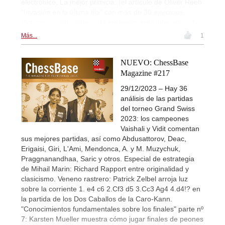
electrónico. La mejor primicia: ¡el artículo de Oliver Reeh
"Invasión en la última fila" con más de 30 ejercicios
tácticos y cuatro vídeos de entrenamiento interactivos!
Más...
1
NUEVO: ChessBase
Magazine #217
29/12/2023 – Hay 36
análisis de las partidas
del torneo Grand Swiss
2023: los campeones
Vaishali y Vidit comentan
sus mejores partidas, así como Abdusattorov, Deac,
Erigaisi, Giri, L'Ami, Mendonca, A. y M. Muzychuk,
Praggnanandhaa, Saric y otros. Especial de estrategia
de Mihail Marin: Richard Rapport entre originalidad y
clasicismo. Veneno rastrero: Patrick Zelbel arroja luz
sobre la corriente 1. e4 c6 2.Cf3 d5 3.Cc3 Ag4 4.d4!? en
la partida de los Dos Caballos de la Caro-Kann.
"Conocimientos fundamentales sobre los finales" parte nº
7: Karsten Mueller muestra cómo jugar finales de peones