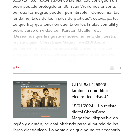
5.a3 Ae7 6.e4 dxe4 7.fxe4 c5 las blancas consiguen un
peón pasado protegido en d5. ¡Jan Werle nos enseña,
por qué las negras pueden permitírselo! "Conocimientos
fundamentales de los finales de partidas", octava parte:
Lo que hay que tener en cuenta en los finales con alfil y
peón; curso en vídeo con Karsten Mueller, etc.
¡Deseamos que les guste el nuevo número de nuestra
revista digital, ChessBase Magazine #218! Ahora
también en el nuevo formato de libro electrónico que
sirve para leerlo en cualquier dispositivo: iPad, tableta,
Mac. ¡PC con Windows o portátil!
Más...
1
CBM #217: ahora
también como libro
electrónico 'eBook'
15/01/2024 – La revista
digital ChessBase
Magazine, disponible en
inglés y alemán, se está abriendo paso al mundo de los
libros electrónicos. La ventaja es que ya no es necesario