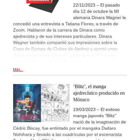
22/11/2023 – El pasado
día 12 de octubre la MI
alemana Dinara Wagner le
concedió una entrevista a Tatiana Flores, a través de
Zoom. Hablaron de la carrera de Dinara como
ajedrecista y de sus intereses particulares. Dinara
Wagner también compartió sus impresiones sobre la
Copa de Europa de Clubes de Ajedrez y aportó unos
datos interesantes sobre el apoyo que recibió en su
entorno. | Foto: Lennart Ootes
Más...
‘Blitz’, el manga
ajedrecístico producido en
Mónaco
19/03/2023 – El exitoso
manga japonés "Blitz"
nació de la imaginación de
Cédric Biscay, fue entintado por el mangaka Daitaro
Nishihara y llevado a las cuadrículas por el escenarista