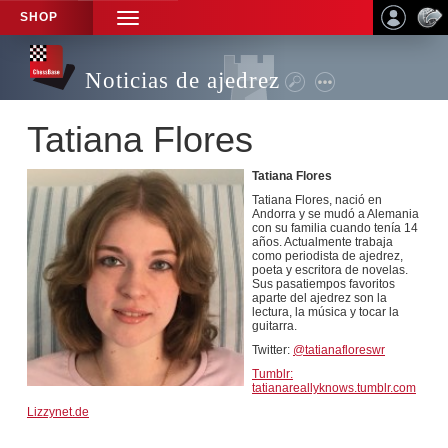
SHOP
TOGGLE
NAVIGATION
Noticias de ajedrez
Tatiana Flores
Tatiana Flores
Tatiana Flores, nació en
Andorra y se mudó a Alemania
con su familia cuando tenía 14
años. Actualmente trabaja
como periodista de ajedrez,
poeta y escritora de novelas.
Sus pasatiempos favoritos
aparte del ajedrez son la
lectura, la música y tocar la
guitarra.
Twitter:
@tatianafloreswr
Tumblr:
tatianareallyknows.tumblr.com
Lizzynet.de