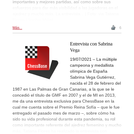
importantes y mejores partidas, así como sobre sus
esfuerzos para dar más visibilidad a las jugadoras en el
ajedrez y mucho más. La entrevista... | Foto: via Tatiana
Flores / Sophie Milliet
Más...
6
Entrevista con Sabrina
Vega
19/07/2021 – La múltiple
campeona y medallista
olímpica de España
Sabrina Vega Gutiérrez,
nacida el 28 de febrero del
1987 en Las Palmas de Gran Canarias, a la que se le
concedió el título de GMF en 2007 y el de MI en 2013,
me da una entrevista exclusiva para ChessBase en la
cual me cuenta sobre el Premio Reina Sofía – que le fue
entregado el pasado mes de marzo –, sobre cómo ha
sido su vida profesional durante esta pandemia, su rol
como importante referente del ajedrez femenino y mucho
más. Tatiana Flores ha realizado la entrevista con