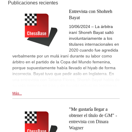
Publicaciones recientes
Entrevista con Shohreh
Bayat
10/06/2024 – La árbitra
iraní Shoreh Bayat saltó
involuntariamente a los
titulares internacionales en
2020 cuando fue agredida
verbalmente por un mulá iraní durante su labor como
árbitro en el partido de la Copa del Mundo femenina,
porque supuestamente había llevado el hiyab de forma
incorrecta. Bayat tuvo que pedir asilo en Inglaterra. En
una entrevista con Tatiana Flores, Shoreh Bayat habla de
su vida anterior en Irán y de su vida actual en Inglaterra.
Más...
"Me gustaría llegar a
obtener el título de GM" -
entrevista con Dinara
Wagner