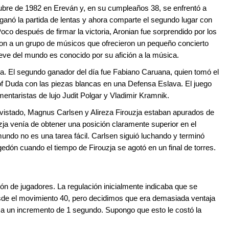
tubre de 1982 en Ereván y, en su cumpleaños 38, se enfrentó a
 ganó la partida de lentas y ahora comparte el segundo lugar con
Poco después de firmar la victoria, Aronian fue sorprendido por los
on a un grupo de músicos que ofrecieron un pequeño concierto
ve del mundo es conocido por su afición a la música.
ida. El segundo ganador del día fue Fabiano Caruana, quien tomó el
tof Duda con las piezas blancas en una Defensa Eslava. El juego
entaristas de lujo Judit Polgar y Vladimir Kramnik.
vistado, Magnus Carlsen y Alireza Firouzja estaban apurados de
zja venía de obtener una posición claramente superior en el
ndo no es una tarea fácil. Carlsen siguió luchando y terminó
dón cuando el tiempo de Firouzja se agotó en un final de torres.
n de jugadores. La regulación inicialmente indicaba que se
de el movimiento 40, pero decidimos que era demasiada ventaja
 a un incremento de 1 segundo. Supongo que esto le costó la