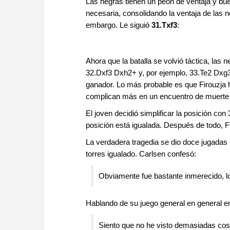
Las negras tienen un peón de ventaja y bue
necesaria, consolidando la ventaja de las n
embargo. Le siguió
31.Txf3
:
Ahora que la batalla se volvió táctica, las 
32.Dxf3 Dxh2+ y, por ejemplo, 33.Te2 Dxg3
ganador. Lo más probable es que Firouzja h
complican más en un encuentro de muerte 
El joven decidió simplificar la posición co
posición está igualada. Después de todo, F
La verdadera tragedia se dio doce jugadas 
torres igualado. Carlsen confesó:
Obviamente fue bastante inmerecido, l
Hablando de su juego general en general e
Siento que no he visto demasiadas cosa