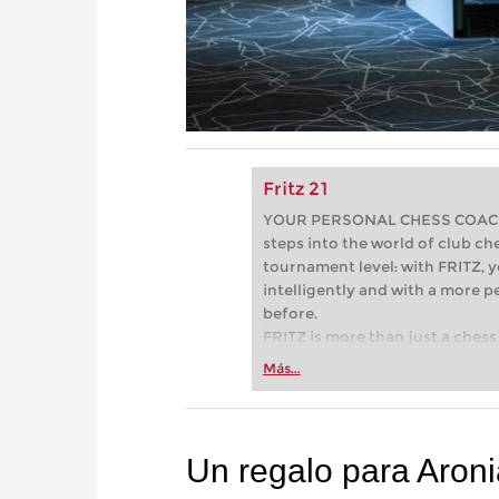
Fritz 21
YOUR PERSONAL CHESS COACH - 
steps into the world of club che
tournament level: with FRITZ, y
intelligently and with a more 
before.
FRITZ is more than just a chess 
Whether you’re taking your firs
Más...
or already playing at a tournam
more efficiently, intelligently
approach than ever before.
Un regalo para Aron