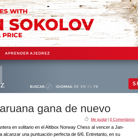
APRENDER AJEDREZ
ez
S
BUSCAR:
IDIOMAS:
DE
EN
ES
FR
aruana gana de nuevo
Me gusta!
|
0 Comentarios
tera en solitario en el Altibox Norway Chess al vencer a Jan-
 alcanzar una puntuación perfecta de 6/6. Entretanto, en su