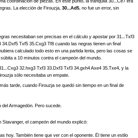
na coordinación de piezas. En este punto, la tranquila 30...Ce7 era
egras. La elección de Firouzja,
30...Ad5
, no fue un error, sin
negras necesitaban ser precisas en el cálculo y apostar por 31...Txf3
 34.Dxf5 Txf5 35.Cxg3 Tf8 cuando las negras tienen un final
ubiera calculado todo esto en una partida lenta, pero las cosas se
súbita a 10 minutos contra el campeón del mundo.
n 31...Cxg3 32.hxg3 Txf3 33.Dxf3 Txf3 34.gxh4 Axe4 35.Txe4, y la
irouzja sólo necesitaba un empate.
más tarde, cuando Firouzja se quedó sin tiempo en un final de
o del Armagedón. Pero sucede.
n Stavanger, el campeón del mundo explicó:
s hoy. También tiene que ver con el oponente. Él tiene un estilo