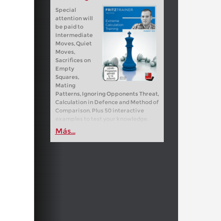
Special
attention will
be paid to
Intermediate
Moves, Quiet
Moves,
Sacrifices on
Empty
Squares,
Mating
Patterns, Ignoring Opponents Threat,
Calculation in Defence and Method of
Comparison. Plus 50 interactive
examples to test your knowledge.
Más...