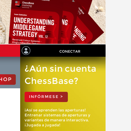
CONECTAR
¿Aún sin cuenta
ChessBase?
HOP
INFÓRMESE >
¡Así se aprenden las aperturas!
Entrenar sistemas de aperturas y
variantes de manera interactiva.
¡Jugada a jugada!