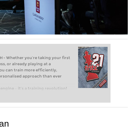
Whether you’re taking your first
ss, or already playing at a
ou can train more efficiently,
personalised approach than ever
engine – it’s a training revolution!
t steps into the world of club chess,
ent level: with FRITZ, you can train
 and with a more personalised
ian