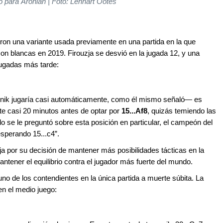
o para Aronian | Foto: Lennart Ootes
ieron una variante usada previamente en una partida en la que
n blancas en 2019. Firouzja se desvió en la jugada 12, y una
 jugadas más tarde:
nik jugaría casi automáticamente, como él mismo señaló— es
te casi 20 minutos antes de optar por
15...Af8
, quizás temiendo las
o se le preguntó sobre esta posición en particular, el campeón del
sperando 15...c4”.
ja por su decisión de mantener más posibilidades tácticas en la
ntener el equilibrio contra el jugador más fuerte del mundo.
no de los contendientes en la única partida a muerte súbita. La
en el medio juego: