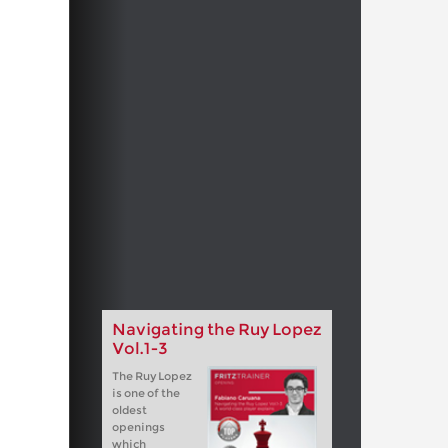
Navigating the Ruy Lopez
Vol.1-3
The Ruy Lopez
is one of the
oldest
openings
which