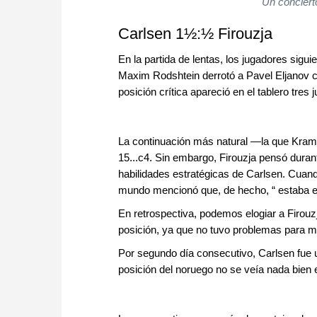
Un conciert
Carlsen 1½:½ Firouzja
En la partida de lentas, los jugadores sigu
Maxim Rodshtein derrotó a Pavel Eljanov co
posición crítica apareció en el tablero tres
La continuación más natural —la que Kram
15...c4. Sin embargo, Firouzja pensó duran
habilidades estratégicas de Carlsen. Cuand
mundo mencionó que, de hecho, “ estaba e
En retrospectiva, podemos elogiar a Firouz
posición, ya que no tuvo problemas para ma
Por segundo día consecutivo, Carlsen fue u
posición del noruego no se veía nada bien 