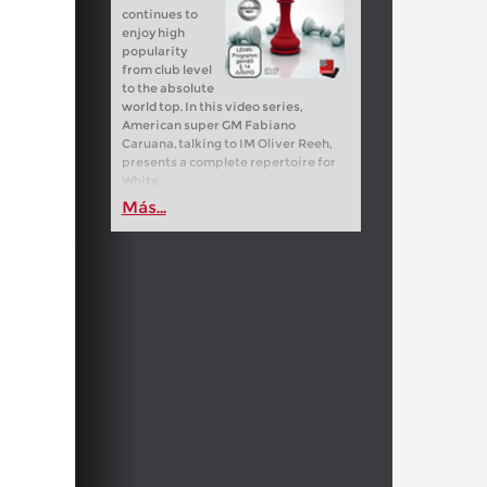
continues to
enjoy high
popularity
from club level
to the absolute
world top. In this video series,
American super GM Fabiano
Caruana, talking to IM Oliver Reeh,
presents a complete repertoire for
White.
Más...