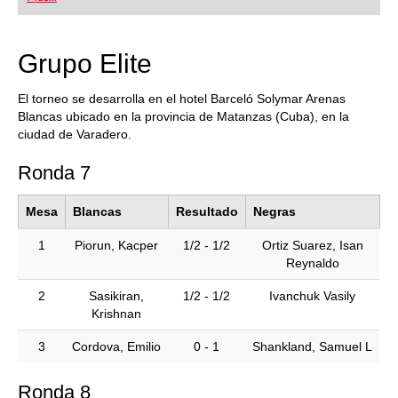
playing at a tournament level: with FRITZ, you can
train more efficiently, intelligently and with a
more personalised approach than ever before.
Grupo Elite
El torneo se desarrolla en el hotel Barceló Solymar Arenas
Blancas ubicado en la provincia de Matanzas (Cuba), en la
ciudad de Varadero.
Ronda 7
Mesa
Blancas
Resultado
Negras
1
Piorun, Kacper
1/2 - 1/2
Ortiz Suarez, Isan
Reynaldo
2
Sasikiran,
1/2 - 1/2
Ivanchuk Vasily
Krishnan
3
Cordova, Emilio
0 - 1
Shankland, Samuel L
Ronda 8