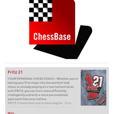
Fritz 21
YOUR PERSONAL CHESS COACH - Whether you’re
taking your first steps into the world of club
chess, or already playing at a tournament level:
with FRITZ, you can train more efficiently,
intelligently and with a more personalised
approach than ever before.
FRITZ is more than just a chess engine – it’s a
training revolution! Whether you’re taking your
first steps into the world of club chess, or already
Más...