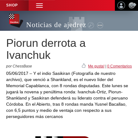
SHOP
TOGGLE
NAVIGATION
Noticias de ajedrez
Piorun derrota a
Ivanchuk
por ChessBase
Me gusta!
|
0 Comentarios
05/06/2017 – Y el indio Sasikiran (Fotografía de nuestro
archivo), que venció a Shankland, es el nuevo líder del
Memorial Capablanca, con 8 rondas disputadas. Este lunes se
jugará la novena y penúltima ronda: Ivanchuk-Ortiz, Piorun-
Shankland y Sasikiran defenderá su liderato contra el peruano
Córdoba. En el Abierto, tras 8 rondas manda Yusnel Bacallao,
con 6,5 puntos y medio de ventaja con respecto a sus
perseguidores más cercanos