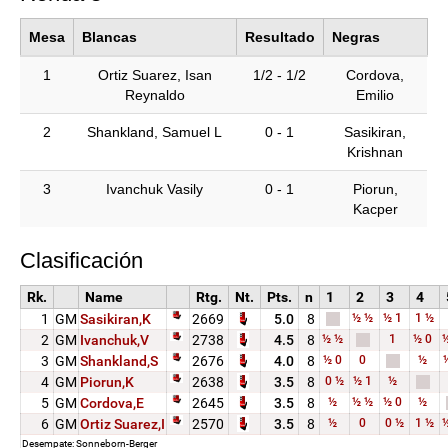
Mesa
Blancas
Resultado
Negras
1
Ortiz Suarez, Isan
1/2 - 1/2
Cordova,
Reynaldo
Emilio
2
Shankland, Samuel L
0 - 1
Sasikiran,
Krishnan
3
Ivanchuk Vasily
0 - 1
Piorun,
Kacper
Clasificación
Rk.
Name
Rtg.
Nt.
Pts.
n
1
2
3
4
½
½
½
1
1
½
1
GM
2669
5.0
8
Sasikiran,K
½
½
1
½
0
2
GM
2738
4.5
8
Ivanchuk,V
½
0
0
½
3
GM
2676
4.0
8
Shankland,S
0
½
½
1
½
4
GM
2638
3.5
8
Piorun,K
½
½
½
½
0
½
5
GM
2645
3.5
8
Cordova,E
½
0
0
½
1
½
6
GM
2570
3.5
8
Ortiz Suarez,I
Desempate: Sonneborn-Berger