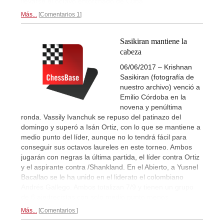
llevarse el octavo entorchado de Cuba.
Más...
Comentarios 1
Sasikiran mantiene la
cabeza
06/06/2017 – Krishnan
Sasikiran (fotografía de
nuestro archivo) venció a
Emilio Córdoba en la
novena y penúltima
ronda. Vassily Ivanchuk se repuso del patinazo del
domingo y superó a Isán Ortiz, con lo que se mantiene a
medio punto del líder, aunque no lo tendrá fácil para
conseguir sus octavos laureles en este torneo. Ambos
jugarán con negras la última partida, el líder contra Ortiz
y el aspirante contra /Shankland. En el Abierto, a Yusnel
Bacallao se le ha unido en el liderato el colombiano
Andrés Gallego. Ambos totalizan 7/9 y tienen un grupo
de 6 ajedrecistas con solo medio punto menos.
Más...
Comentarios