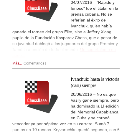
04/07/2016 – "Rápido y
furioso" fue el titular en la
prensa cubana. No se
referían al éxito de
Ivanchuk, quién había
ganado el torneo del grupo Elite, sino a Jeffery Xiong,
pupilo de la Fundación Kasparov Chess, que a pesar de
su juventud doblegó a los jugadores del grupo Premier y
llamó la atención de todo el mundo.
Un supertalento en
auge...
Más...
Comentarios
Ivanchuk: hasta la victoria
(casi) siempre
20/06/2016 – No es que
Vasily gane siempre, pero
ha dominado la LI edición
del Memorial Capablanca
en Cuba y se coronó
vencedor ya por séptima vez en su carrera. Sumó 7
puntos en 10 rondas. Kryvoruchko quedó segundo, con 6