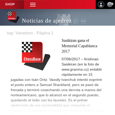
SHOP
TOGGLE
NAVIGATION
Noticias de ajedrez
tag: Varadero - Página 1
Sasikiran gana el
Memorial Capablanca
2017
07/06/2017 – Krishnan
Sasikiran (en la foto de
www.granma.cu) entabló
rápidamente en 15
jugadas con Isán Ortiz. Vassily Ivanchuk intentó exprimir
el punto entero a Samuel Shankland, pero se pasó de
frenada y terminó cosechando una derrota a manos del
norteamericano, que lo alcanzó en el segundo puesto,
quedando el indio con los laureles. Es el primer
ajedrecista de esa nacionalidad que conquista el
Memorial Capablanca. El ucraniano deberá esperar para