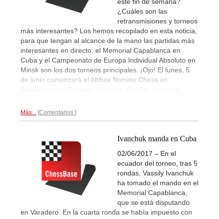
este fin de semana?
¿Cuáles son las
retransmisiones y torneos
más interesantes? Los hemos recopilado en esta noticia,
para que tengan al alcance de la mano las partidas más
interesantes en directo: el Memorial Capablanca en
Cuba y el Campeonato de Europa Individual Absoluto en
Minsk son los dos torneos principales. ¡Ojo! El lunes, 5
de junio comenzará el Altibox Norway Chess en
Stavanger con Carlsen, Caruana, So, Giri, Kramnik,
Anand, etc.
Más...
Comentarios
Ivanchuk manda en Cuba
02/06/2017 – En el
ecuador del torneo, tras 5
rondas, Vassily Ivanchuk
ha tomado el mando en el
Memorial Capablanca,
que se está disputando
en Varadero. En la cuarta ronda se había impuesto con