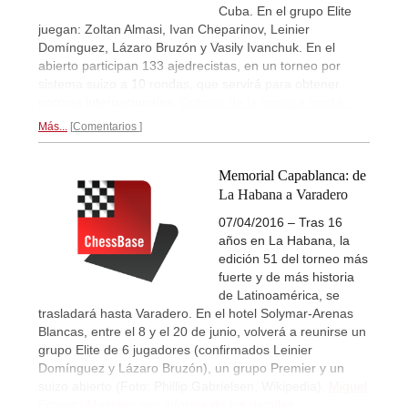
Cuba. En el grupo Elite
juegan: Zoltan Almasi, Ivan Cheparinov, Leinier
Domínguez, Lázaro Bruzón y Vasily Ivanchuk. En el
abierto participan 133 ajedrecistas, en un torneo por
sistema suizo a 10 rondas, que servirá para obtener
normas internacionales.
Crónica de la primera ronda...
Más...
Comentarios
Memorial Capablanca: de
La Habana a Varadero
07/04/2016 – Tras 16
años en La Habana, la
edición 51 del torneo más
fuerte y de más historia
de Latinoamérica, se
trasladará hasta Varadero. En el hotel Solymar-Arenas
Blancas, entre el 8 y el 20 de junio, volverá a reunirse un
grupo Elite de 6 jugadores (confirmados Leinier
Domínguez y Lázaro Bruzón), un grupo Premier y un
suizo abierto (Foto: Phillip Gabrielsen, Wikipedia).
Miguel
Ernesto Masjuan nos informa de los detalles...