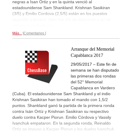
negras a Isan Ortiz y en la quinta venció al
estadounidense Sam Shankland. Krishnan Sasikiran
(3/5) y Emilio Cordova (2,5/5) están en los puestos
segundo y tercero. Ayer fue día de descanso y yo se
retoma la competición.
Más...
Comentarios
Arranque del Memorial
Capablanca 2017
29/05/2017 – Este fin de
semana se han disputado
las primeras dos rondas
del 52° Memorial
Capablanca en Vardero
(Cuba). El estadounidense Sam Shankland y el indio
Krishnan Sasikiran han tomado el mando con 1,5/2
puntos. Shankland ganó la partida de la primera ronda
contra Isán Ortíz y Krishnan Sasikiran su respectivo
duelo contra Kacper Piorun. Emilio Córdova y Vassily
Ivanchuk empataron. En la segunda ronda, Reinaldo
Ortiz se impuso a Kacper Piorun y los duelos Ivanchuk