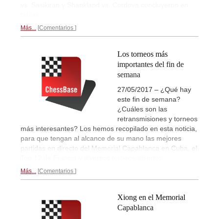
vs. Sasikiran y Shankland vs. Cordova concluyeron en
tablas.
Más...
Comentarios
Los torneos más
importantes del fin de
semana
27/05/2017 – ¿Qué hay
este fin de semana?
¿Cuáles son las
retransmisiones y torneos
más interesantes? Los hemos recopilado en esta noticia,
para que tengan al alcance de su mano las mejores
partidas en directo del Memorial Capablanca en Cuba, el
Top 12 de Francia y diversos torneos abiertos.
Más...
Comentarios
Xiong en el Memorial
Capablanca