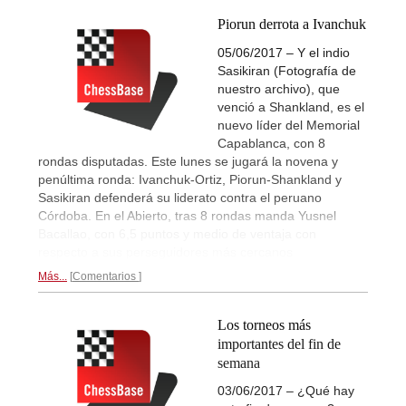
Piorun derrota a Ivanchuk
05/06/2017 – Y el indio
Sasikiran (Fotografía de
nuestro archivo), que
venció a Shankland, es el
nuevo líder del Memorial
Capablanca, con 8
rondas disputadas. Este lunes se jugará la novena y
penúltima ronda: Ivanchuk-Ortiz, Piorun-Shankland y
Sasikiran defenderá su liderato contra el peruano
Córdoba. En el Abierto, tras 8 rondas manda Yusnel
Bacallao, con 6,5 puntos y medio de ventaja con
respecto a sus perseguidores más cercanos
Más...
Comentarios
Los torneos más
importantes del fin de
semana
03/06/2017 – ¿Qué hay