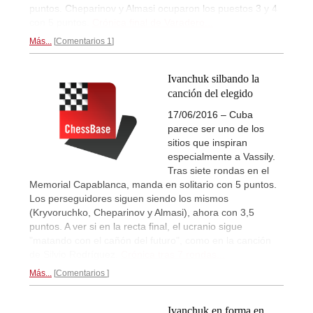
puntos. Cheparinov y Almasi ocuparon los puestos 3 y 4
con 5 puntos.
Crónica final de Varadero...
Más...
Comentarios 1
Ivanchuk silbando la
canción del elegido
17/06/2016 – Cuba
parece ser uno de los
sitios que inspiran
especialmente a Vassily.
Tras siete rondas en el
Memorial Capablanca, manda en solitario con 5 puntos.
Los perseguidores siguen siendo los mismos
(Kryvoruchko, Cheparinov y Almasi), ahora con 3,5
puntos. A ver si en la recta final, el ucranio sigue
"matando con el cañón del futuro", como en la canción
de Silvio Rodríguez.
Crónica tras 7 rondas...
Más...
Comentarios
Ivanchuk en forma en