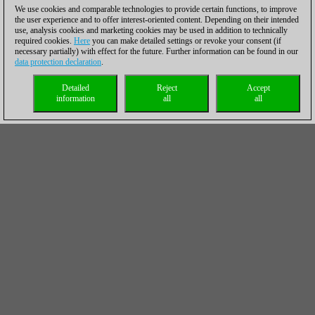
We use cookies and comparable technologies to provide certain functions, to improve
the user experience and to offer interest-oriented content. Depending on their intended
use, analysis cookies and marketing cookies may be used in addition to technically
required cookies.
Here
you can make detailed settings or revoke your consent (if
necessary partially) with effect for the future. Further information can be found in our
data protection declaration
.
Detailed
Reject
Accept
information
all
all