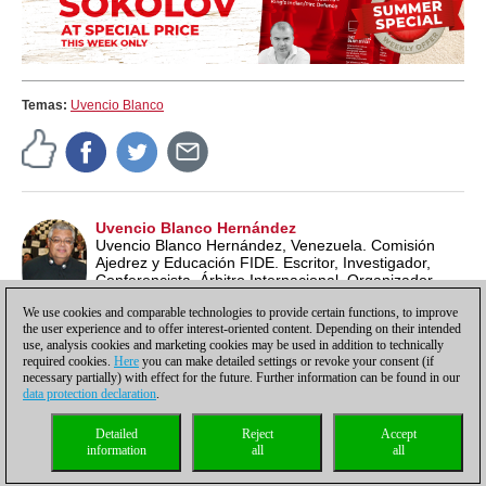
Temas:
Uvencio Blanco
Uvencio Blanco Hernández
Uvencio Blanco Hernández, Venezuela. Comisión
Ajedrez y Educación FIDE. Escritor, Investigador,
Conferencista, Árbitro Internacional, Organizador
Internacional, Entrenador, Profesor de Ajedrez ECU y
We use cookies and comparable technologies to provide certain functions, to improve
Lead School Instructor FIDE.
the user experience and to offer interest-oriented content. Depending on their intended
use, analysis cookies and marketing cookies may be used in addition to technically
required cookies.
Here
you can make detailed settings or revoke your consent (if
necessary partially) with effect for the future. Further information can be found in our
data protection declaration
.
Política de privacidad
|
Pie de imprenta
|
Para contactar
|
Cookies Management
|
Detailed
Reject
Accept
Licencias
|
Compliance Hotline
|
Inicio
information
all
all
© 2017 ChessBase GmbH | Osterbekstraße 90a | 22083 Hamburgo | Alemania
coldest news