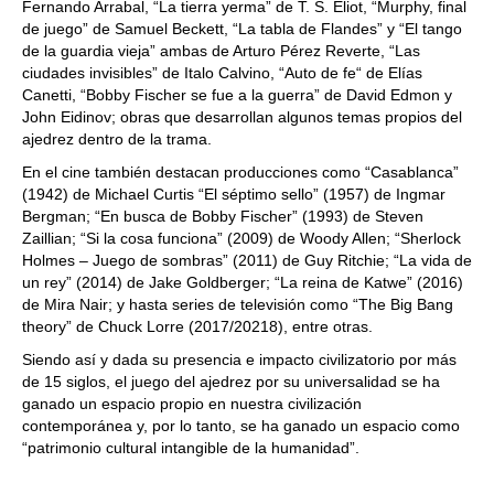
Fernando Arrabal, “La tierra yerma” de T. S. Eliot, “Murphy, final
de juego” de Samuel Beckett, “La tabla de Flandes” y “El tango
de la guardia vieja” ambas de Arturo Pérez Reverte, “Las
ciudades invisibles” de Italo Calvino, “Auto de fe“ de Elías
Canetti, “Bobby Fischer se fue a la guerra” de David Edmon y
John Eidinov; obras que desarrollan algunos temas propios del
ajedrez dentro de la trama.
En el cine también destacan producciones como “Casablanca”
(1942) de Michael Curtis “El séptimo sello” (1957) de Ingmar
Bergman; “En busca de Bobby Fischer” (1993) de Steven
Zaillian; “Si la cosa funciona” (2009) de Woody Allen; “Sherlock
Holmes – Juego de sombras” (2011) de Guy Ritchie; “La vida de
un rey” (2014) de Jake Goldberger; “La reina de Katwe” (2016)
de Mira Nair; y hasta series de televisión como “The Big Bang
theory” de Chuck Lorre (2017/20218), entre otras.
Siendo así y dada su presencia e impacto civilizatorio por más
de 15 siglos, el juego del ajedrez por su universalidad se ha
ganado un espacio propio en nuestra civilización
contemporánea y, por lo tanto, se ha ganado un espacio como
“patrimonio cultural intangible de la humanidad”.