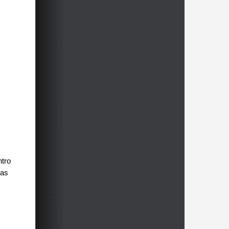
ntro
las