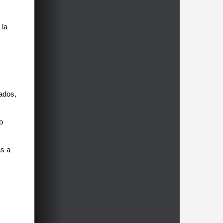
 la
vados,
o
as a