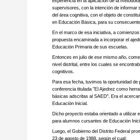
experiencia en la aplicación de la metodolog
supervisores, con la intención de informar 
del área cognitiva, con el objeto de consti
en Educación Básica, para su consecuente 
En el marco de esa iniciativa, a comienzo
propuesta encaminada a incorporar el ajed
Educación Primaria de sus escuelas.
Entonces en julio de ese mismo año, comenz
nivel distrital, entre los cuales se encontr
cognitivos.
Para esa fecha, tuvimos la oportunidad de p
conferencia titulada "El Ajedrez como herra
básicas adscritas al SAED”. Era el acercam
Educación Inicial.
Dicho proyecto estaba orientado a utilizar
para alumnos cursantes de Educación Inici
Luego, el Gobierno del Distrito Federal pro
23 de agosto de 1988, según el cual: