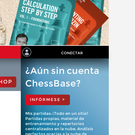
CONECTAR
¿Aún sin cuenta
ChessBase?
HOP
INFÓRMESE >
Mis partidas: ¡Todo en un sitio!
Partidas propias, material de
entrenamiento y repertorios
centralizados en la nube. Análisis
perfectos gracias a la nube de