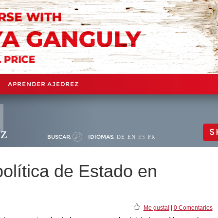
APRENDER AJEDREZ
ez
S
BUSCAR:
IDIOMAS:
DE
EN
ES
FR
olítica de Estado en
Me gusta!
|
0 Comentarios