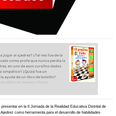
jugar al ajedrez? ¿Tal vez fue de la
abuelo como profe que nunca perdía la
drez, en uno de esos cursillos dados
vez simpático? ¿Quizá fue un
a ayuda de un libro de bolsillo?
a editorial alemana Terzio,
 niños, acaban de publicar un
anza para aprender y entrenar
presentar en la II Jornada de la Realidad Educativa Distrital de
l Ajedrez como herramienta para el desarrollo de habilidades