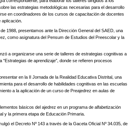
ía correspondiente, para elaborar los talleres dirigidos a los
sobre las estrategias metodológicas necesarias para el desarrollo
tuirse en coordinadores de los cursos de capacitación de docentes
aplicación.
s de 1988, presentamos ante la Dirección General del SAED, una
rez, como asignatura del Pensum de Estudios del Preescolar y la
ó a organizarse una serie de talleres de estrategias cognitivas a
aba “Estrategias de aprendizaje”, donde se refieren procesos
resentar en la II Jornada de la Realidad Educativa Distrital, una
mienta para el desarrollo de habilidades cognitivas en las escuelas
iento a la aplicación de un curso de Preajedrez en aulas de
 elementos básicos del ajedrez en un programa de alfabetización
al y la primera etapa de Educación Primaria.
mulgó el Decreto Nº 143 a través de la Gaceta Oficial Nº 34.035, de