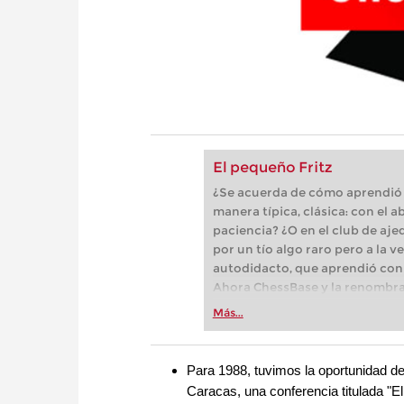
El pequeño Fritz
¿Se acuerda de cómo aprendió a 
manera típica, clásica: con el 
paciencia? ¿O en el club de aje
por un tío algo raro pero a la 
autodidacto, que aprendió con l
Ahora ChessBase y la renombrad
especializada en software para
Más...
programa interactivo de enseñ
ajedrez.
Para 1988, tuvimos la oportunidad de 
Caracas, una conferencia titulada "E