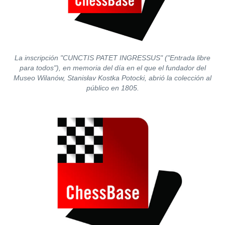
La inscripción "CUNCTIS PATET INGRESSUS" ("Entrada libre
para todos"), en memoria del día en el que el fundador del
Museo Wilanów, Stanisłav Kostka Potocki, abrió la colección al
público en 1805.