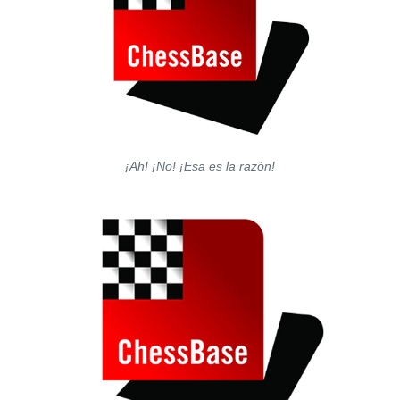
¡Ah! ¡No! ¡Esa es la razón!