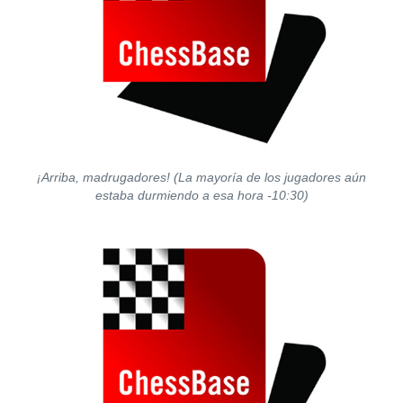
¡Arriba, madrugadores! (La mayoría de los jugadores aún
estaba durmiendo a esa hora -10:30)