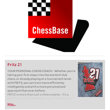
Fritz 21
YOUR PERSONAL CHESS COACH - Whether you’re
taking your first steps into the world of club
chess, or already playing at a tournament level:
with FRITZ, you can train more efficiently,
intelligently and with a more personalised
approach than ever before.
FRITZ is more than just a chess engine – it’s a
training revolution! Whether you’re taking your
first steps into the world of club chess, or already
Más...
playing at a tournament level: with FRITZ, you can