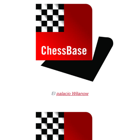
El
palacio Wilanow