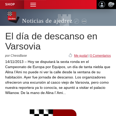
SHOP
TOGGLE
NAVIGATION
Noticias de ajedrez
El día de descanso en
Varsovia
por ChessBase
Me gusta!
|
0 Comentarios
14/11/2013 – Hoy se disputará la sexta ronda en el
Campeonato de Europa por Equipos, un día de tanta niebla que
Alina l'Ami no puede ni ver la calle desde la ventana de su
habitación. Ayer fue jornada de descanso. Los organizadores
ofrecieron una excursión al casco viejo de Varsovia, pero como
nuestra reportera ya lo conocía, se apuntó a visitar el palacio
Wilanow. De la mano de Alina l´Ami...