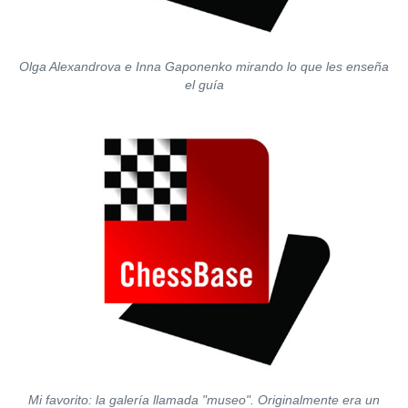
Olga Alexandrova e Inna Gaponenko mirando lo que les enseña
el guía
Mi favorito: la galería llamada "museo". Originalmente era un